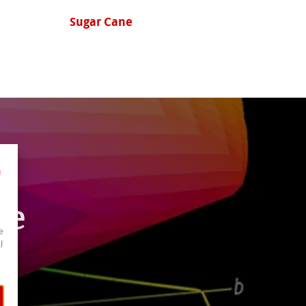
剑麻 Agave
le
e
l