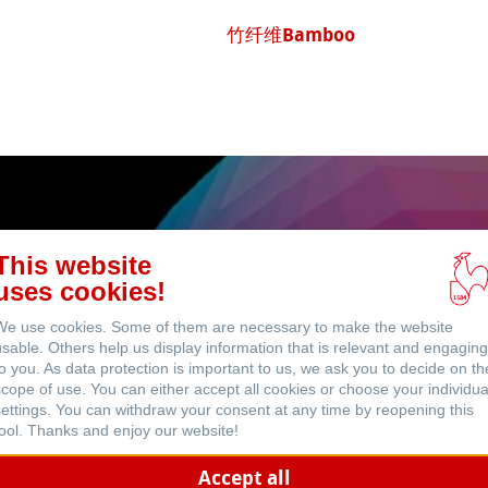
 (英文)
Sugar Cane
This website
uses cookies!
ICC Profi
We use cookies. Some of them are necessary to make the website
usable. Others help us display information that is relevant and engaging
to you. As data protection is important to us, we ask you to decide on th
scope of use. You can either accept all cookies or choose your individua
settings. You can withdraw your consent at any time by reopening this
tool. Thanks and enjoy our website!
Download
Accept all