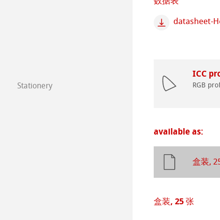
数据表
技术绘图纸
透明纸
年挂历大赛2023
datasheet-
方格纸
Lana 传统美术
Paintings 2022
静力学用纸
Protect & Authen
Paintings 2021
ICC pro
RGB prof
Stationery
等轴纸
Co-Branding Pro
Paintings 2020
FineNotes by H
绘画纸 Stella
Paintings 2019
Stationery FineA
available as:
Paintings 2018
Co-Branding
盒装, 2
Paintings 2017
盒装, 25 张