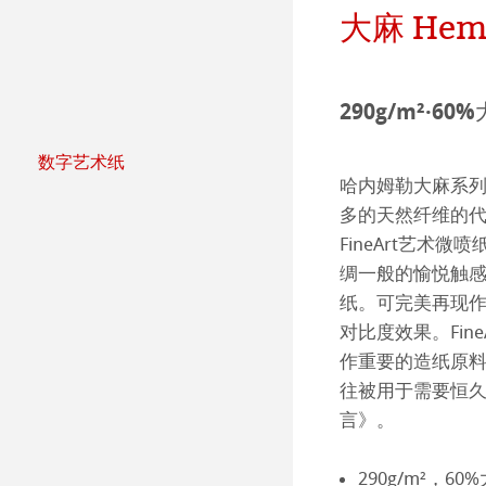
社会项目——绿色公鸡
纸张&品质
大麻 Hem
团队
Jobs @Hahnemü
290g/m²·6
Press
数字艺术纸
哈内姆勒纯艺术Fi
天然材质系列
哈内姆勒大麻系列
多的天然纤维的
哑光面艺术纸 
哈内姆勒Photo
FineArt艺
绸一般的愉悦触感
哑光面艺术纸 
ICC文件
ICC文件下载
纸。可完美再现
对比度效果。Fi
亮光面艺术纸
FAQ 常见问题-
Hahnemühle Exc
认证工作室
作重要的造纸原
往被用于需要恒
艺术画布
如何安装ICC文
联系我们
FineArt 相册 & 
内姆勒FineAr
言》。
较早型号的打印
QT Albums x H
保护及认证
290g/m²，6