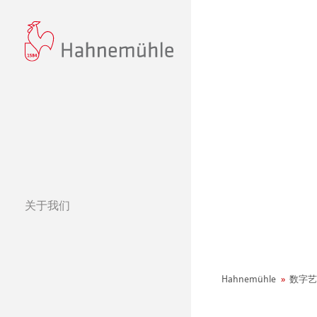
关于我们
经营理念
哈内姆勒的 440
Hahnemühle
数字艺
可持续发展和企
环境宣言