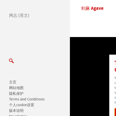
展览会及其他活动
 Agave
竹纤维Bamboo
网志 (英文)
主页
网站地图
隐私保护
Terms and Conditions
个人cookie设置
版本说明