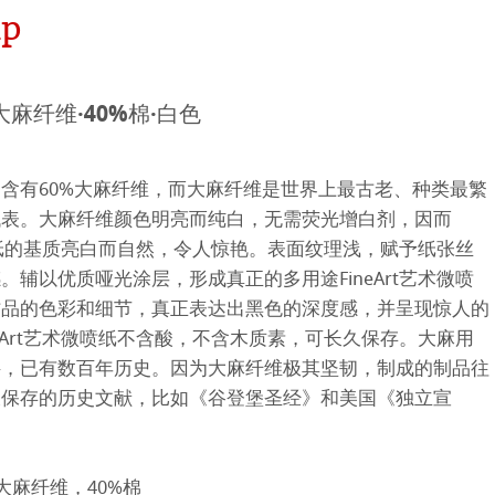
 - Green Rooster
p
hle
0%大麻纤维·40%棉·白色
neArt系列
含有60%大麻纤维，而大麻纤维是世界上最古老、种类最繁
代表。大麻纤维颜色明亮而纯白，无需荧光增白剂，因而
平滑面
系列
术微喷纸的基质亮白而自然，令人惊艳。表面纹理浅，赋予纸张丝
。辅以优质哑光涂层，形成真正的多用途FineArt艺术微喷
纹理面
作品的色彩和细节，真正表达出黑色的深度感，并呈现惊人的
neArt艺术微喷纸不含酸，不含木质素，可长久保存。大麻用
数字艺术
ellence Program
料，已有数百年历史。因为大麻纤维极其坚韧，制成的制品往
久保存的历史文献，比如《谷登堡圣经》和美国《独立宣
件
QT Albums
t喷墨亚麻布相册
机
ahnemühle
0%大麻纤维，40%棉