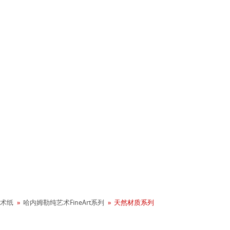
+ 年历史
术纸
哈内姆勒纯艺术FineArt系列
天然材质系列
业社会责任