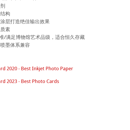
光剂
nemuehle
num Rag铂金印相纸
系列美术纸
理结构
ng Methods
 Watercolour
墨涂层打造绝佳输出效果
木质素
Ingres Pastel
 Line系列美术纸
6标准/满足博物馆艺术品级，适合恒久存藏
料喷墨体系兼容
 Art Registry
 Sketch
oks
tch Paper
素描纸
rd 2020 - Best Inkjet Photo Paper
rd 2023 - Best Photo Cards
系列水彩纸
ession
插画
ng Methods