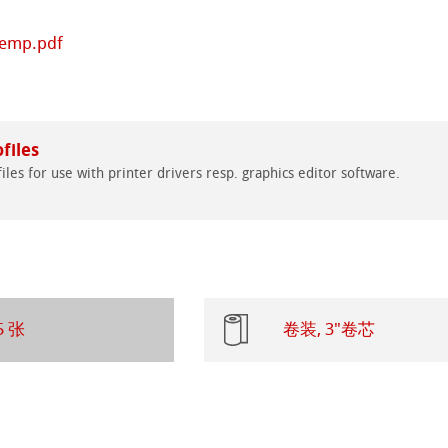
Hemp.pdf
纸
ticate
files
iles for use with printer drivers resp. graphics editor software.
ducts
ahnemühle
rt
5 张
卷装, 3"卷芯