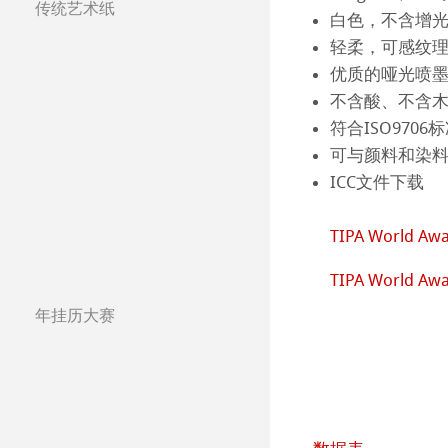
传统艺术纸
白色，不含增
Harman by Hah
哈内姆勒 Plati
哈内姆勒艺术家
轻柔，可感纹
Classical Printi
The Collection
The Collection -
优质的哑光喷
不含酸、不含
Studio & Decor
The Collection - 
竹纤维Natural
符合ISO970
可与颜料和染
注册我的艺术作品 My
The Collection -
系列水彩纸
Watercolour Bo
ICC文件下载
常见问题
The Collection
Hahnemühle Ske
Hahnemühle 
TIPA World Awa
圆网工艺水彩纸
速写本
粉彩纸
TIPA World Awa
年挂历大赛
Watercolour
油画/丙烯画纸
年挂历大赛2026
Harmony & Expr
漫画/平面设计/
年挂历大赛2025
Classical Printi
年挂历大赛2024