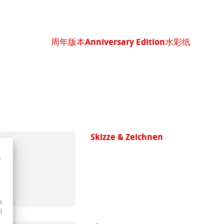
周年版本Anniversary Edition水彩纸
Skizze & Zeichnen
e
l