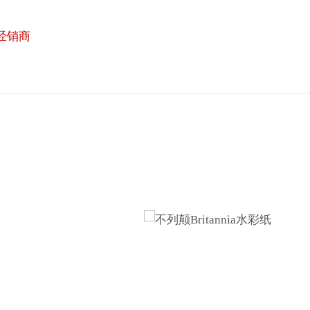
经销商
在
线
购
买