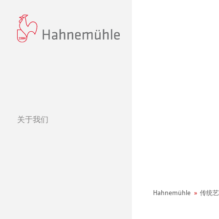
关于我们
经营理念
哈内姆勒的 440
可持续发展和企
环境宣言
Hahnemühle
传统艺
社会项目——绿色公鸡
纸张&品质