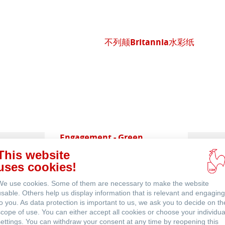
不列颠Britannia水彩纸
 (英文)
Engagement - Green
Rooster
This website
uses cookies!
We use cookies. Some of them are necessary to make the website
usable. Others help us display information that is relevant and engaging
to you. As data protection is important to us, we ask you to decide on th
scope of use. You can either accept all cookies or choose your individua
settings. You can withdraw your consent at any time by reopening this