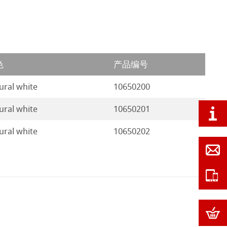
色
产品编号
ural white
10650200
ural white
10650201
ural white
10650202