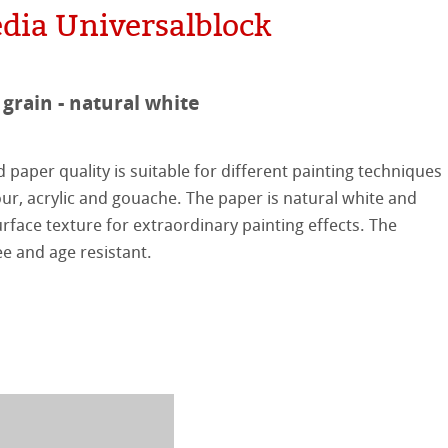
hle
dia Universalblock
neArt系列
平滑面
系列
 grain - natural white
纹理面
d paper quality is suitable for different painting techniques
数字艺术
ellence Program
ur, acrylic and gouache. The paper is natural white and
urface texture for extraordinary painting effects. The
件
QT Albums
t喷墨亚麻布相册
系列美术纸
ee and age resistant.
机
ahnemühle
 Watercolour
nemuehle
num Rag铂金印相纸
Ingres Pastel
 Line系列美术纸
ng Methods
 Sketch
oks
tch Paper
素描纸