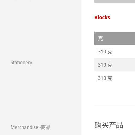
年挂历大赛2026
注册我的艺术作品 My
圆网工艺水彩纸
速写本
粉彩纸
Blocks
年挂历大赛2025
常见问题
Watercolour
油画/丙烯画纸
年挂历大赛2024
克
Harmony & Expr
漫画/平面设计/
年挂历大赛2023
310 克
Classical Printi
Stationery
Paintings 2022
310 克
FineNotes by H
技术绘图纸
透明纸
310 克
Paintings 2021
Stationery FineA
方格纸
Lana 传统美术
Paintings 2020
Co-Branding
静力学用纸
Protect & Authen
Paintings 2019
等轴纸
Co-Branding Pro
购买产品
Paintings 2018
Merchandise -商品