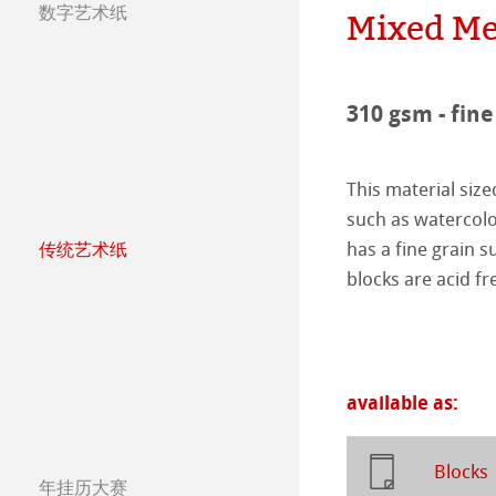
数字艺术纸
团队
Jobs @Hahnemü
Mixed Me
哈内姆勒纯艺术Fi
天然材质系列
Press
哑光面艺术纸 
哈内姆勒Photo
310 gsm - fine
哑光面艺术纸 
ICC文件
ICC文件下载
This material size
亮光面艺术纸
FAQ 常见问题-
Hahnemühle Exc
认证工作室
such as watercolo
has a fine grain s
传统艺术纸
艺术画布
如何安装ICC文
联系我们
FineArt 相册 & 
内姆勒FineAr
哈内姆勒艺术家
blocks are acid fr
较早型号的打印
QT Albums x H
保护及认证
The Collection
The Collection -
Harman by Hah
哈内姆勒 Plati
The Collection - 
竹纤维Natural
available as:
Classical Printi
The Collection -
系列水彩纸
Watercolour Bo
Blocks
Studio & Decor
年挂历大赛
The Collection
Hahnemühle Ske
Hahnemühle 