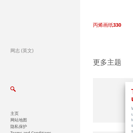
全球合作伙伴
全球经销商
画和插画纸簿
丙烯画纸330
Certified Studios
网志 (英文)
写信给我们
更多主题
展览会及其他活动
主页
网站地图
隐私保护