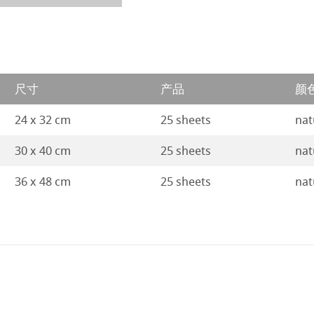
 Art Registry
系列水彩纸
尺寸
产品
颜
ession
插画
24 x 32 cm
25 sheets
nat
ng Methods
30 x 40 cm
25 sheets
nat
ahnemühle
36 x 48 cm
25 sheets
nat
rt
纸
ticate
ducts