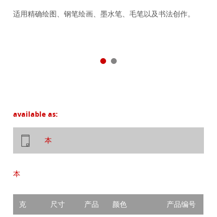
适用精确绘图、钢笔绘画、墨水笔、毛笔以及书法创作。
available as:
本
本
克
尺寸
产品
颜色
产品编号