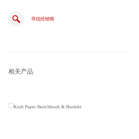
寻找经销商
在
线
相关产品
购
买