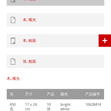
本, 哑光
本, 粗面
张, 粗面
本, 哑光
克
尺寸
产品
颜色
产品编号
450
17 x 24
10
bright
10628414
克
cm
张
white