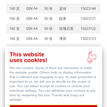
160 克
DIN A4
50 张
蓝绿
15023144
160 克
DIN A4
50 张
靛青
15023121
160 克
DIN A4
50 张
玫瑰石英
15023122
160 克
DIN A4
50 张
薄荷
15023123
160 克
DIN A4
50 张
开心果
15023126
This website
uses cookies!
We use cookies. Some of them are necessary to make
the website usable. Others help us display information
that is relevant and engaging to you. As data protection is
important to us, we ask you to decide on the scope of
购买产品
use. You can either accept all cookies or choose your
individual settings. You can withdraw your consent at any
time by reopening this tool. Thanks and enjoy our
website!
寻找经销商