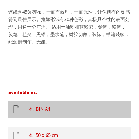
该纸含45% 碎布，一面有纹理，一面光滑，让你所有的灵感
得到最佳展示。拉娜彩纸有30种色彩，其极具个性的表面处
理，用途十分广泛。 适用于油粉和软粉彩，铅笔，粉笔，
炭笔，毡尖，黑铅，墨水笔，树胶切割，装裱，书籍装帧，
纪念册制作。无酸。
available as:
本, DIN A4
本, 50 x 65 cm