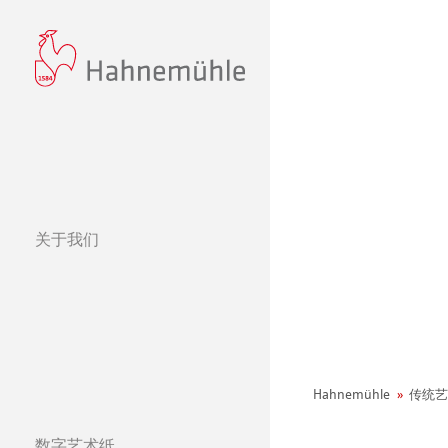
关于我们
经营理念
哈内姆勒的 440
可持续发展和企
环境宣言
Hahnemühle
传统艺
社会项目——绿色公鸡
纸张&品质
数字艺术纸