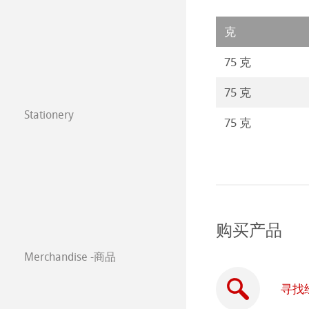
注册我的艺术作品 My
圆网工艺水彩纸
速写本
粉彩纸
年挂历大赛2025
克
常见问题
Watercolour
油画/丙烯画纸
年挂历大赛2024
75 克
Harmony & Expr
漫画/平面设计/
年挂历大赛2023
75 克
Stationery
Classical Printi
75 克
Paintings 2022
FineNotes by H
技术绘图纸
透明纸
Paintings 2021
Stationery FineA
方格纸
Lana 传统美术
Paintings 2020
Co-Branding
购买产品
静力学用纸
Protect & Authen
Paintings 2019
Merchandise -商品
等轴纸
Co-Branding Pro
Paintings 2018
寻找
绘画纸 Stella
Paintings 2017