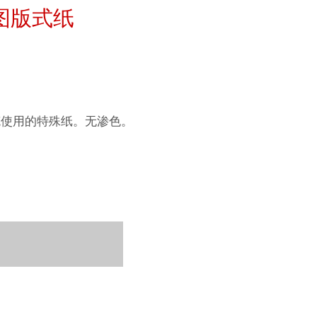
hle
neArt系列
图版式纸
平滑面
系列
纹理面
数字艺术
ellence Program
笔使用的特殊纸。无渗色。
件
QT Albums
t喷墨亚麻布相册
系列美术纸
机
ahnemühle
 Watercolour
nemuehle
num Rag铂金印相纸
Ingres Pastel
 Line系列美术纸
ng Methods
 Sketch
oks
tch Paper
素描纸