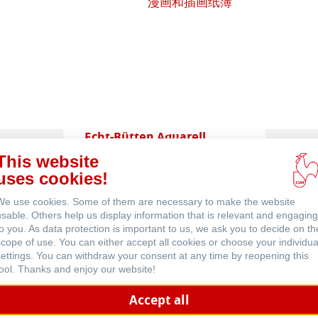
漫画和插画纸簿
 (英文)
Echt-Bütten Aquarell
This website
uses cookies!
We use cookies. Some of them are necessary to make the website
usable. Others help us display information that is relevant and engaging
to you. As data protection is important to us, we ask you to decide on th
scope of use. You can either accept all cookies or choose your individua
settings. You can withdraw your consent at any time by reopening this
Skizze & Zeichnen
tool. Thanks and enjoy our website!
Accept all