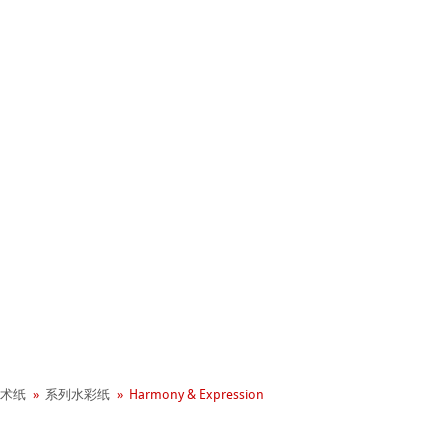
+ 年历史
业社会责任
术纸
系列水彩纸
Harmony & Expression
 - Green Rooster