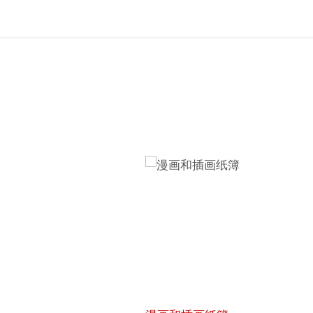
在
线
购
买