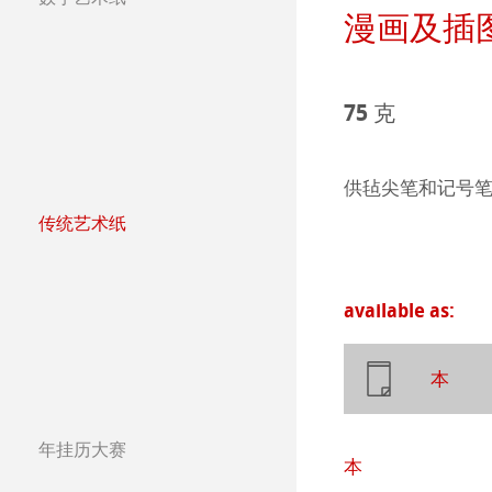
团队
Jobs @Hahnemü
哈内姆勒纯艺术Fi
天然材质系列
漫画及插
Press
哑光面艺术纸 
哈内姆勒Photo
75 克
哑光面艺术纸 
ICC文件
ICC文件下载
亮光面艺术纸
FAQ 常见问题-
Hahnemühle Exc
认证工作室
供毡尖笔和记号
传统艺术纸
艺术画布
如何安装ICC文
联系我们
FineArt 相册 & 
内姆勒FineAr
哈内姆勒艺术家
较早型号的打印
QT Albums x H
保护及认证
The Collection
The Collection -
available as:
Harman by Hah
哈内姆勒 Plati
The Collection - 
竹纤维Natural
本
Classical Printi
The Collection -
系列水彩纸
Watercolour Bo
年挂历大赛
Studio & Decor
The Collection
Hahnemühle Ske
Hahnemühle 
年挂历大赛2026
本