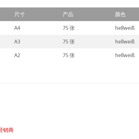
 Art Registry
尺寸
产品
颜色
系列水彩纸
A4
75 张
hellweiß
ession
插画
A3
75 张
hellweiß
ng Methods
A2
75 张
hellweiß
ahnemühle
rt
纸
ticate
ducts
经销商