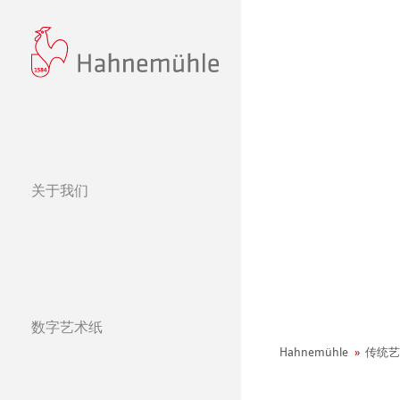
关于我们
经营理念
哈内姆勒的 440
可持续发展和企
环境宣言
数字艺术纸
社会项目——绿色公鸡
纸张&品质
哈内姆勒纯艺术Fi
天然材质系列
Hahnemühle
传统艺
团队
Jobs @Hahnemü
哑光面艺术纸 
哈内姆勒Photo