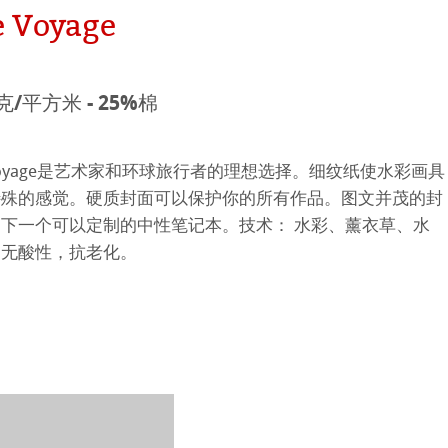
e Voyage
纹理面
数字艺术
ellence Program
系列美术纸
克/平方米 - 25%棉
件
QT Albums
t喷墨亚麻布相册
 Watercolour
t de Voyage是艺术家和环球旅行者的理想选择。细纹纸使水彩画具
机
ahnemühle
Ingres Pastel
 Line系列美术纸
特殊的感觉。硬质封面可以保护你的所有作品。图文并茂的封
下一个可以定制的中性笔记本。技术： 水彩、薰衣草、水
nemuehle
num Rag铂金印相纸
 Sketch
oks
。无酸性，抗老化。
ng Methods
tch Paper
素描纸
 Art Registry
系列水彩纸
ahnemühle
ession
插画
rt