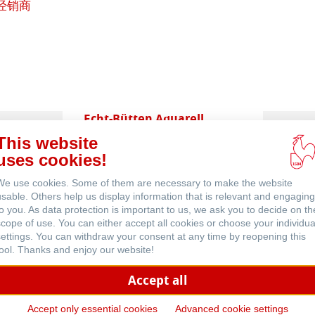
经销商
在
线
购
买
Echt-Bütten Aquarell
This website
 (英文)
uses cookies!
We use cookies. Some of them are necessary to make the website
usable. Others help us display information that is relevant and engaging
to you. As data protection is important to us, we ask you to decide on th
scope of use. You can either accept all cookies or choose your individua
settings. You can withdraw your consent at any time by reopening this
Skizze & Zeichnen
tool. Thanks and enjoy our website!
Accept all
Accept only essential cookies
Advanced cookie settings