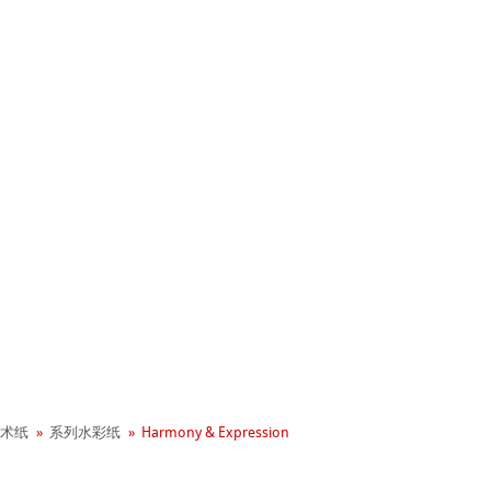
+ 年历史
业社会责任
 - Green Rooster
neArt系列
术纸
系列水彩纸
Harmony & Expression
hle
平滑面
系列