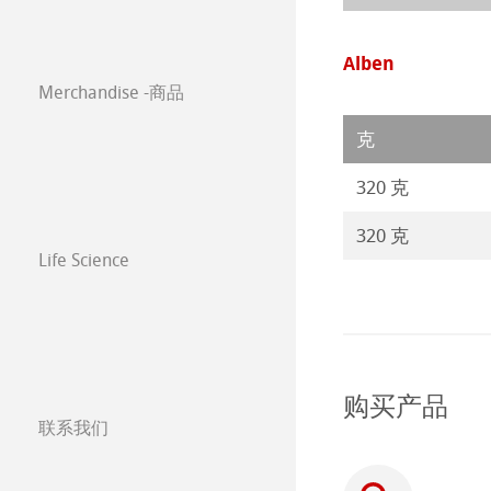
Classical Printi
Paintings 2021
Co-Branding
Alben
Merchandise -商品
技术绘图纸
透明纸
Paintings 2020
克
方格纸
Lana 传统美术
Paintings 2019
320 克
静力学用纸
Protect & Authen
Paintings 2018
320 克
Life Science
等轴纸
Co-Branding Pro
Paintings 2017
绘画纸 Stella
购买产品
联系我们
分公司