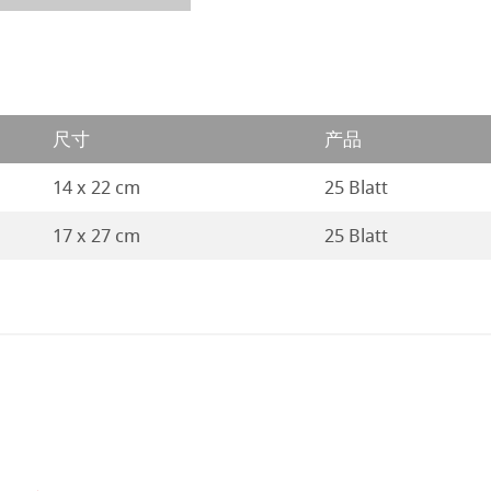
ng Methods
尺寸
产品
纸
14 x 22 cm
25 Blatt
ticate
17 x 27 cm
25 Blatt
ducts