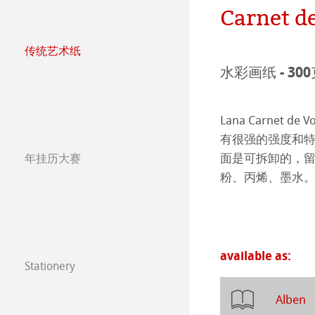
Carnet d
Press
哑光面艺术纸 
ICC文件
ICC文件下载
传统艺术纸
亮光面艺术纸
FAQ 常见问题-
Hahnemühle Exc
认证工作室
哈内姆勒艺术家
水彩画纸 - 300
艺术画布
如何安装ICC文
联系我们
FineArt 相册 & 
内姆勒FineAr
The Collection
The Collection -
Lana Carne
较早型号的打印
QT Albums x H
保护及认证
The Collection - 
竹纤维Natural
有很强的强度和
面是可拆卸的，留
年挂历大赛
Harman by Hah
哈内姆勒 Plati
The Collection -
系列水彩纸
Watercolour Bo
年挂历大赛2026
粉、丙烯、墨水
Classical Printi
The Collection
Hahnemühle Ske
Hahnemühle 
年挂历大赛2025
Studio & Decor
圆网工艺水彩纸
速写本
粉彩纸
年挂历大赛2024
available as:
Stationery
注册我的艺术作品 My
Watercolour
油画/丙烯画纸
年挂历大赛2023
FineNotes by H
Alben
常见问题
Harmony & Expr
漫画/平面设计/
Paintings 2022
Stationery FineA