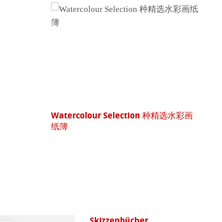
Watercolour Selection 种精选水彩画
纸簿
Skizzenbücher