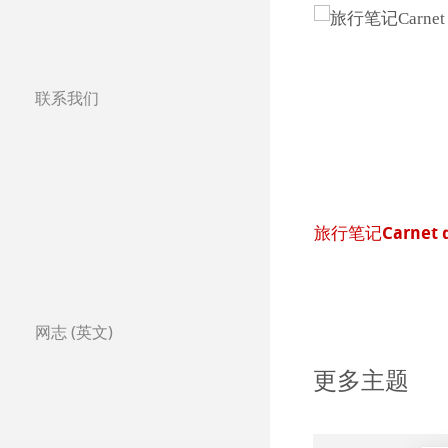
联系我们
分公司
全球合作伙伴
全球经销商
颠Britannia水彩纸
旅行笔记Carnet 
Certified Studios
写信给我们
网志 (英文)
展览会及其他活动
更多主题