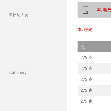
Studio & Decor
本, 哑
The Collection
Hahnemühle Ske
Hahnemühle 
年挂历大赛
注册我的艺术作品 My
年挂历大赛2026
圆网工艺水彩纸
速写本
粉彩纸
常见问题
本, 哑光
年挂历大赛2025
Watercolour
油画/丙烯画纸
年挂历大赛2024
克
Harmony & Expr
漫画/平面设计/
年挂历大赛2023
275 克
Classical Printi
275 克
Paintings 2022
Stationery
技术绘图纸
透明纸
FineNotes by H
275 克
Paintings 2021
方格纸
Lana 传统美术
Stationery FineA
275 克
Paintings 2020
静力学用纸
Protect & Authen
275 克
Co-Branding
Paintings 2019