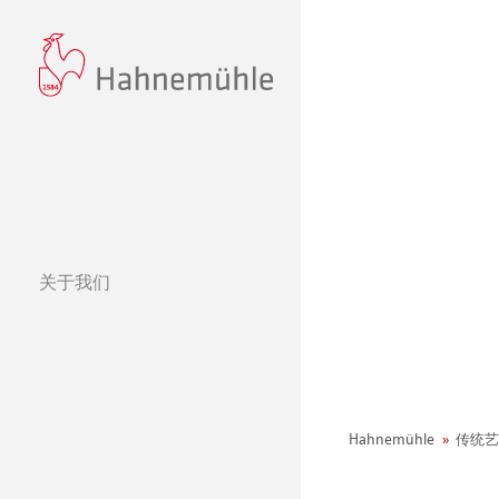
关于我们
经营理念
哈内姆勒的 440
可持续发展和企
环境宣言
Hahnemühle
传统艺
社会项目——绿色公鸡
纸张&品质