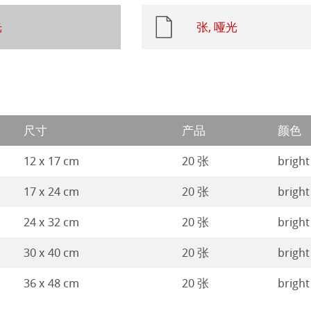
光
张, 哑光
tch Paper
素描纸
 Art Registry
系列水彩纸
尺寸
产品
颜色
ession
插画
12 x 17 cm
20 张
bright
ng Methods
17 x 24 cm
20 张
bright
ahnemühle
24 x 32 cm
20 张
bright
纸
rt
30 x 40 cm
20 张
bright
ticate
36 x 48 cm
20 张
bright