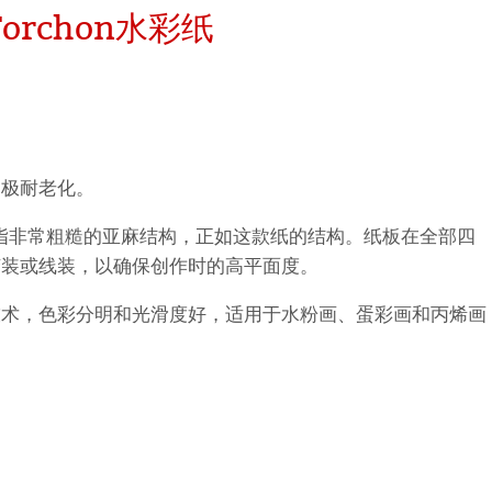
orchon水彩纸
hle
neArt系列
平滑面
系列
纹理面
、极耐老化。
数字艺术
ellence Program
n”意指非常粗糙的亚麻结构，正如这款纸的结构。纸板在全部四
胶装或线装，以确保创作时的高平面度。
件
QT Albums
t喷墨亚麻布相册
技术，色彩分明和光滑度好，适用于水粉画、蛋彩画和丙烯画
系列美术纸
机
ahnemühle
 Watercolour
nemuehle
num Rag铂金印相纸
Ingres Pastel
 Line系列美术纸
ng Methods
 Sketch
oks