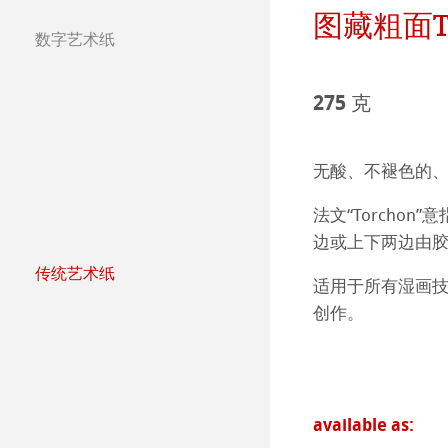
图藏粗面T
团队
Jobs @Hahnemü
数字艺术纸
哈内姆勒纯艺术Fi
天然材质系列
Press
275 克
哑光面艺术纸 
哈内姆勒Photo
哑光面艺术纸 
ICC文件
ICC文件下载
无酸、不褪色的
亮光面艺术纸
FAQ 常见问题-
Hahnemühle Exc
认证工作室
法文“Torcho
边或上下两边由
艺术画布
如何安装ICC文
联系我们
FineArt 相册 & 
内姆勒FineAr
传统艺术纸
适用于所有湿画
哈内姆勒艺术家
较早型号的打印
QT Albums x H
保护及认证
创作。
The Collection
The Collection -
Harman by Hah
哈内姆勒 Plati
The Collection - 
竹纤维Natural
Classical Printi
available as:
The Collection -
系列水彩纸
Watercolour Bo