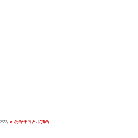
+ 年历史
业社会责任
术纸
漫画/平面设计/插画
 - Green Rooster