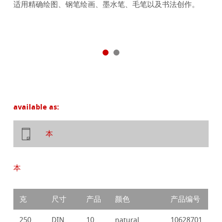
适用精确绘图、钢笔绘画、墨水笔、毛笔以及书法创作。
available as:
本
本
克
尺寸
产品
颜色
产品编号
250
DIN
10
natural
10628701