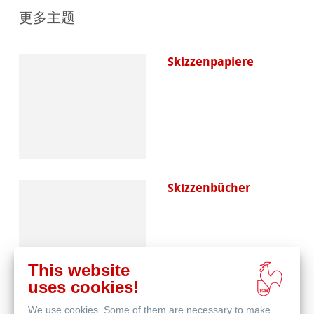
更多主题
Skizzenpapiere
Skizzenbücher
This website
uses cookies!
We use cookies. Some of them are necessary to make
Blog