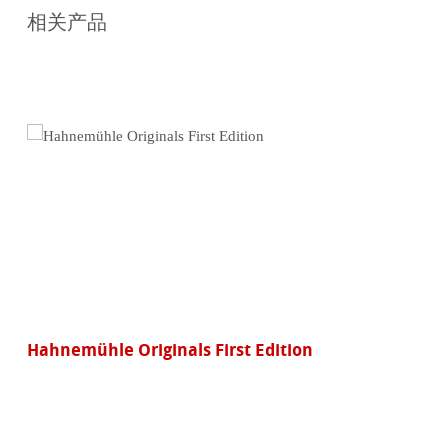
线
相关产品
购
买
Hahnemühle Originals First Edition