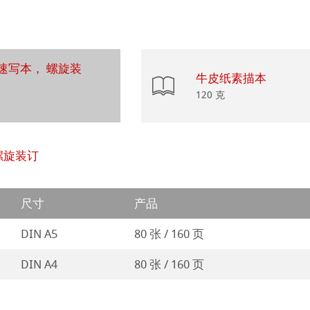
ahnemühle
ession
插画
rt
速写本， 螺旋装
ng Methods
牛皮纸素描本
120 克
纸
螺旋装订
ticate
尺寸
产品
ducts
DIN A5
80 张 / 160 页
DIN A4
80 张 / 160 页