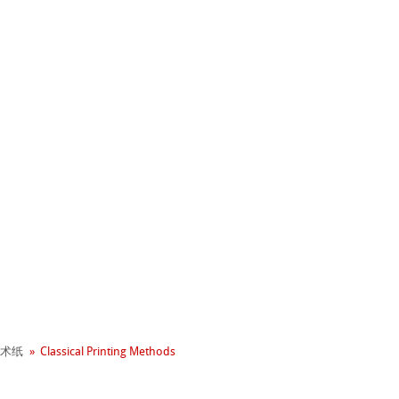
+ 年历史
业社会责任
 - Green Rooster
术纸
Classical Printing Methods
neArt系列
hle