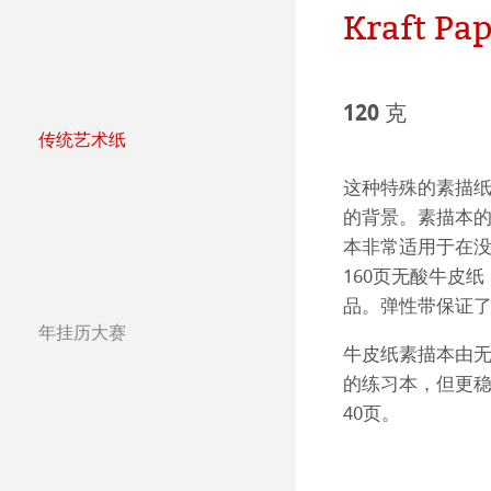
Kraft Pa
哑光面艺术纸 
哈内姆勒Photo
Press
哑光面艺术纸 
ICC文件
ICC文件下载
120 克
亮光面艺术纸
FAQ 常见问题-
Hahnemühle Exc
认证工作室
传统艺术纸
哈内姆勒艺术家
艺术画布
如何安装ICC文
联系我们
FineArt 相册 & 
内姆勒FineAr
这种特殊的素描
The Collection
The Collection -
的背景。素描本
较早型号的打印
QT Albums x H
保护及认证
本非常适用于在
The Collection - 
竹纤维Natural
160页无酸牛皮
Harman by Hah
哈内姆勒 Plati
品。弹性带保证
The Collection -
系列水彩纸
Watercolour Bo
年挂历大赛
年挂历大赛2026
Classical Printi
牛皮纸素描本由
The Collection
Hahnemühle Ske
Hahnemühle 
的练习本，但更稳
年挂历大赛2025
Studio & Decor
40页。
圆网工艺水彩纸
速写本
粉彩纸
年挂历大赛2024
注册我的艺术作品 My
Watercolour
油画/丙烯画纸