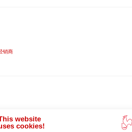
经销商
在
线
购
买
 (英文)
This website
uses cookies!