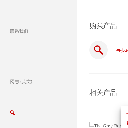
购买产品
联系我们
分公司
全球合作伙伴
寻找
全球经销商
Certified Studios
网志 (英文)
相关产品
写信给我们
展览会及其他活动
纸速写本