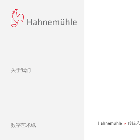
关于我们
经营理念
哈内姆勒的 440
可持续发展和企
环境宣言
社会项目——绿色公鸡
纸张&品质
Hahnemühle
传统艺
数字艺术纸
哈内姆勒纯艺术Fi
天然材质系列
团队
Jobs @Hahnemü