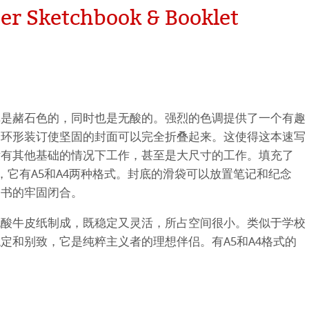
per Sketchbook & Booklet
平滑面
系列
纹理面
数字艺术
ellence Program
系列美术纸
件
QT Albums
t喷墨亚麻布相册
纸是赭石色的，同时也是无酸的。强烈的色调提供了一个有趣
 Watercolour
的环形装订使坚固的封面可以完全折叠起来。这使得这本速写
机
ahnemühle
没有其他基础的情况下工作，甚至是大尺寸的工作。填充了
Ingres Pastel
 Line系列美术纸
纸，它有A5和A4两种格式。封底的滑袋可以放置笔记和纪念
nemuehle
num Rag铂金印相纸
了书的牢固闭合。
 Sketch
oks
ng Methods
无酸牛皮纸制成，既稳定又灵活，所占空间很小。类似于学校
tch Paper
素描纸
定和别致，它是纯粹主义者的理想伴侣。有A5和A4格式的
 Art Registry
系列水彩纸