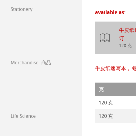
年挂历大赛2023
常见问题
Stationery
available as:
FineNotes by H
Harmony & Expr
漫画/平面设计/
Paintings 2022
Stationery FineA
牛皮纸
Classical Printi
Paintings 2021
订
Co-Branding
120 克
技术绘图纸
透明纸
Paintings 2020
方格纸
Lana 传统美术
Merchandise -商品
牛皮纸速写本， 
Paintings 2019
静力学用纸
Protect & Authen
Paintings 2018
克
等轴纸
Co-Branding Pro
Paintings 2017
120 克
绘画纸 Stella
120 克
Life Science