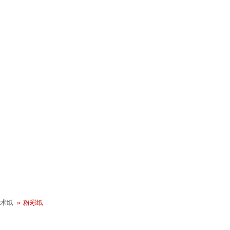
+ 年历史
业社会责任
术纸
粉彩纸
 - Green Rooster