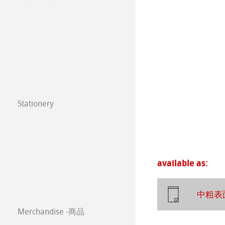
年挂历大赛2026
注册我的艺术作品 My
圆网工艺水彩纸
速写本
粉彩纸
年挂历大赛2025
常见问题
Watercolour
油画/丙烯画纸
年挂历大赛2024
Harmony & Expr
漫画/平面设计/
年挂历大赛2023
Classical Printi
Stationery
Paintings 2022
FineNotes by H
技术绘图纸
透明纸
Paintings 2021
Stationery FineA
方格纸
Lana 传统美术
Paintings 2020
Co-Branding
available as:
静力学用纸
Protect & Authen
Paintings 2019
中粗表
等轴纸
Co-Branding Pro
Paintings 2018
Merchandise -商品