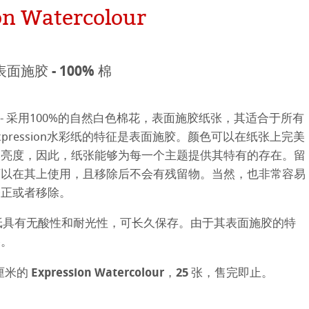
hle
on Watercolour
neArt系列
平滑面
系列
 表面施胶 - 100% 棉
纹理面
n水彩纸- 采用100%的自然白色棉花，表面施胶纸张，其适合于所有
数字艺术
ellence Program
pression水彩纸的特征是表面施胶。颜色可以在纸张上完美
然亮度，因此，纸张能够为每一个主题提供其特有的存在。留
件
QT Albums
t喷墨亚麻布相册
系列美术纸
可以在其上使用，且移除后不会有残留物。当然，也非常容易
修正或者移除。
机
ahnemühle
 Watercolour
n 水彩纸具有无酸性和耐光性，可长久保存。由于其表面施胶的特
nemuehle
num Rag铂金印相纸
Ingres Pastel
 Line系列美术纸
擦。
ng Methods
 Sketch
oks
厘米的 Expression Watercolour，25 张，售完即止。
tch Paper
素描纸