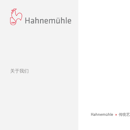
关于我们
经营理念
哈内姆勒的 440
可持续发展和企
环境宣言
Hahnemühle
传统艺
社会项目——绿色公鸡
纸张&品质