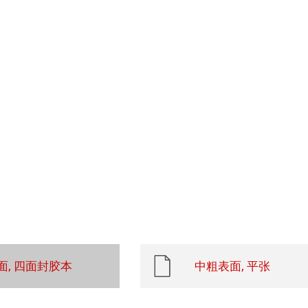
 Art Registry
系列水彩纸
ession
插画
ng Methods
ahnemühle
rt
纸
ticate
面, 四面封胶本
中粗表面, 平张
ducts