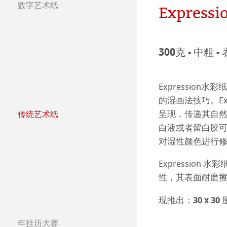
数字艺术纸
团队
Jobs @Hahnemü
Expressi
哈内姆勒纯艺术Fi
天然材质系列
Press
哑光面艺术纸 
哈内姆勒Photo
300克 - 中粗 -
哑光面艺术纸 
ICC文件
ICC文件下载
Expressio
亮光面艺术纸
FAQ 常见问题-
Hahnemühle Exc
认证工作室
的湿画法技巧。Ex
呈现，传递其自
传统艺术纸
艺术画布
如何安装ICC文
联系我们
FineArt 相册 & 
内姆勒FineAr
哈内姆勒艺术家
白液或者留白胶
对湿性颜色进行
较早型号的打印
QT Albums x H
保护及认证
The Collection
The Collection -
Expressio
Harman by Hah
哈内姆勒 Plati
The Collection - 
竹纤维Natural
性，其表面耐磨
Classical Printi
The Collection -
系列水彩纸
Watercolour Bo
现推出：30 x 30 
Studio & Decor
年挂历大赛
The Collection
Hahnemühle Ske
Hahnemühle 