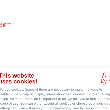
经销商
在
线
购
 (英文)
买
This website
uses cookies!
We use cookies. Some of them are necessary to make the website
usable. Others help us display information that is relevant and engaging
to you. As data protection is important to us, we ask you to decide on th
scope of use. You can either accept all cookies or choose your individua
settings. You can withdraw your consent at any time by reopening this