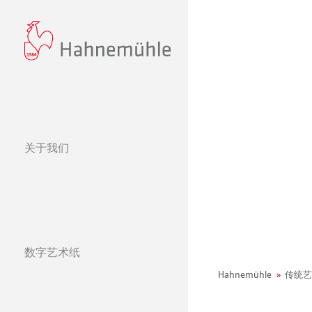
关于我们
经营理念
哈内姆勒的 440
可持续发展和企
环境宣言
数字艺术纸
哈内姆勒纯艺术Fi
天然材质系列
社会项目——绿色公鸡
纸张&品质
Hahnemühle
传统艺
哑光面艺术纸 
哈内姆勒Photo
团队
Jobs @Hahnemü