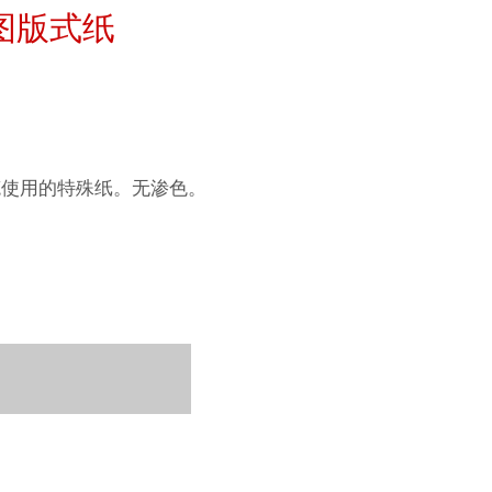
图版式纸
纹理面
系列美术纸
数字艺术
ellence Program
 Watercolour
件
QT Albums
t喷墨亚麻布相册
笔使用的特殊纸。无渗色。
Ingres Pastel
 Line系列美术纸
机
ahnemühle
 Sketch
oks
nemuehle
num Rag铂金印相纸
tch Paper
素描纸
ng Methods
ahnemühle
系列水彩纸
 Art Registry
rt
ession
插画