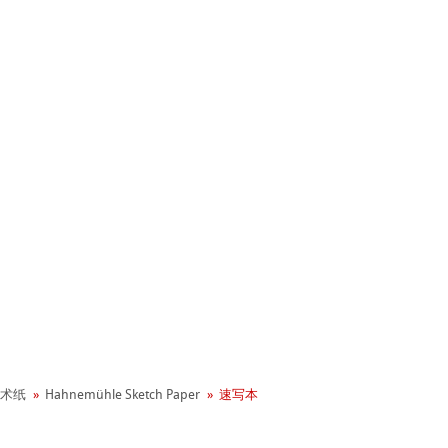
+ 年历史
业社会责任
neArt系列
 - Green Rooster
术纸
Hahnemühle Sketch Paper
速写本
平滑面
系列
hle