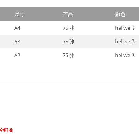
ng Methods
尺寸
产品
颜色
A4
75 张
hellweiß
A3
75 张
hellweiß
纸
A2
75 张
hellweiß
ticate
ducts
经销商