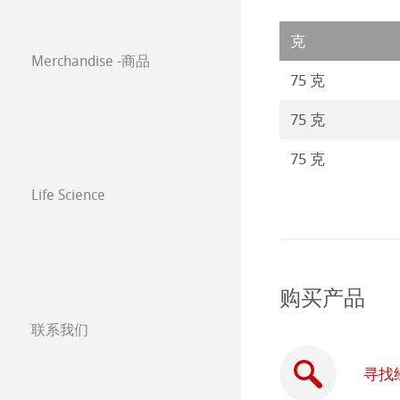
Co-Branding
Paintings 2021
Classical Printi
克
Merchandise -商品
Paintings 2020
技术绘图纸
透明纸
75 克
75 克
Paintings 2019
方格纸
Lana 传统美术
75 克
Paintings 2018
静力学用纸
Protect & Authen
Life Science
Paintings 2017
等轴纸
Co-Branding Pro
绘画纸 Stella
购买产品
联系我们
分公司
寻找
全球合作伙伴