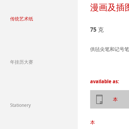
漫画及插
哑光面艺术纸 
ICC文件
ICC文件下载
Press
传统艺术纸
哈内姆勒艺术家
亮光面艺术纸
FAQ 常见问题-
Hahnemühle Exc
认证工作室
75 克
The Collection
The Collection -
艺术画布
如何安装ICC文
联系我们
FineArt 相册 & 
内姆勒FineAr
供毡尖笔和记号
The Collection - 
竹纤维Natural
较早型号的打印
QT Albums x H
保护及认证
年挂历大赛
年挂历大赛2026
The Collection -
系列水彩纸
Watercolour Bo
Harman by Hah
哈内姆勒 Plati
年挂历大赛2025
available as:
The Collection
Hahnemühle Ske
Hahnemühle 
Classical Printi
年挂历大赛2024
圆网工艺水彩纸
速写本
粉彩纸
Studio & Decor
本
Stationery
FineNotes by H
年挂历大赛2023
Watercolour
油画/丙烯画纸
注册我的艺术作品 My
本
Stationery FineA
Paintings 2022
Harmony & Expr
漫画/平面设计/
常见问题