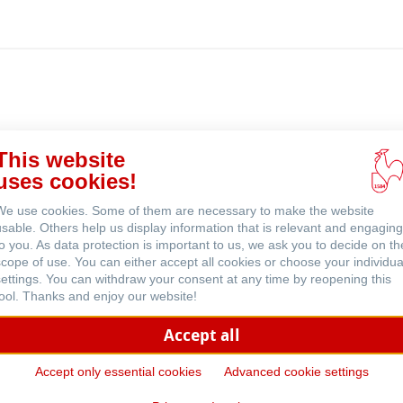
在
线
购
买
This website
 (英文)
uses cookies!
We use cookies. Some of them are necessary to make the website
usable. Others help us display information that is relevant and engaging
to you. As data protection is important to us, we ask you to decide on th
scope of use. You can either accept all cookies or choose your individua
settings. You can withdraw your consent at any time by reopening this
tool. Thanks and enjoy our website!
Accept all
Accept only essential cookies
Advanced cookie settings