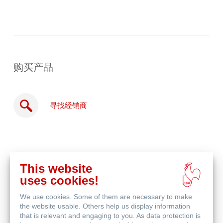
购买产品
寻找经销商
This website
在
uses cookies!
线
相关产品
购
We use cookies. Some of them are necessary to make
买
the website usable. Others help us display information
that is relevant and engaging to you. As data protection is