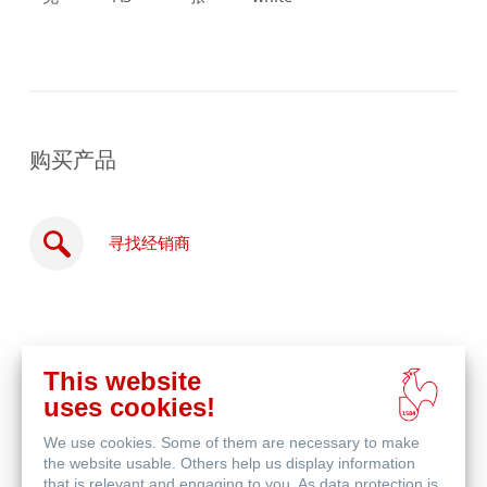
购买产品
寻找经销商
This website
在
uses cookies!
线
相关产品
购
We use cookies. Some of them are necessary to make
买
the website usable. Others help us display information
that is relevant and engaging to you. As data protection is