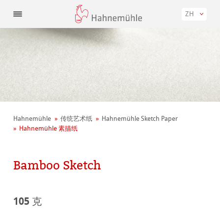
ZH
Hahnemühle
传统艺术纸
Hahnemühle Sketch Paper
Hahnemühle 素描纸
Bamboo Sketch
105 克