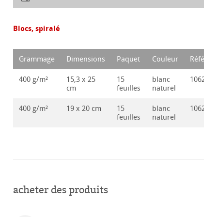
Blocs, spiralé
Grammage
Dimensions
Paquet
Couleur
Référen
400 g/m²
15,3 x 25
15
blanc
106283
cm
feuilles
naturel
400 g/m²
19 x 20 cm
15
blanc
106283
feuilles
naturel
acheter des produits