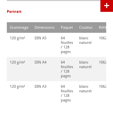
Portrait
Grammage
Dimensions
Paquet
Couleur
Référen
120 g/m²
DIN A5
64
blanc
106283
feuilles
naturel
/ 128
pages
120 g/m²
DIN A4
64
blanc
106283
feuilles
naturel
/ 128
pages
120 g/m²
DIN A3
64
blanc
106283
feuilles
naturel
/ 128
pages