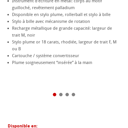
Instrument d’écriture en métal: corps au motif
guilloché, revêtement palladium
Disponible en stylo plume, rollerball et stylo à bille
Stylo à bille avec mécanisme de rotation
Recharge métallique de grande capacité: largeur de
trait M, noir
Stylo plume or 18 carats, rhodiée, largeur de trait F, M
ou B
Cartouche / système convertisseur
Plume soigneusement “insérée” à la main
Disponible en: