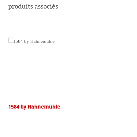
en
produits associés
ligne
1584 by Hahnemühle