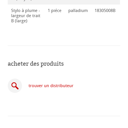
Stylo à plume -
1 piéce
palladium
18305008B
largeur de trait
B (large)
acheter des produits
trouver un distributeur
acheter