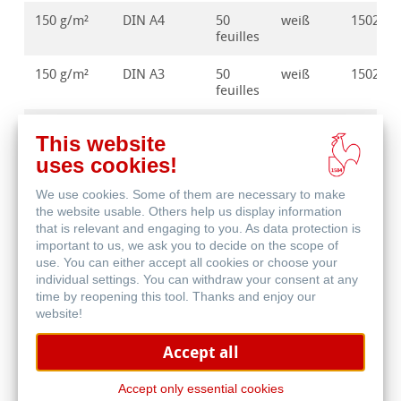
150 g/m²
DIN A4
50
weiß
150235
feuilles
150 g/m²
DIN A3
50
weiß
150235
feuilles
150 g/m²
DIN A2
50
weiß
150235
This website
feuilles
uses cookies!
We use cookies. Some of them are necessary to make
the website usable. Others help us display information
that is relevant and engaging to you. As data protection is
important to us, we ask you to decide on the scope of
use. You can either accept all cookies or choose your
acheter des produits
individual settings. You can withdraw your consent at any
time by reopening this tool. Thanks and enjoy our
website!
trouver un distributeur
Accept all
Accept only essential cookies