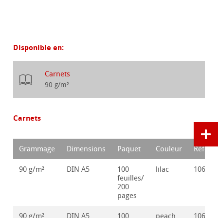
Disponible en:
Carnets
90 g/m²
Carnets
Grammage
Dimensions
Paquet
Couleur
Référe
90 g/m²
DIN A5
100
lilac
106250
feuilles/
200
pages
90 g/m²
DIN A5
100
peach
106250