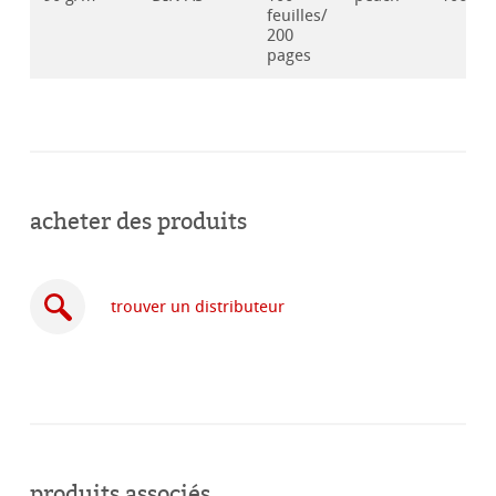
feuilles/
200
pages
acheter des produits
trouver un distributeur
acheter
en
produits associés