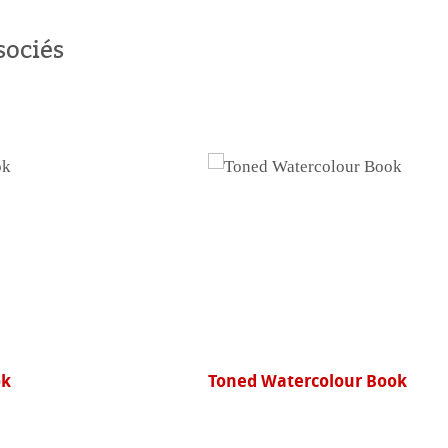
ligne
sociés
 monde
uits
ok
Toned Watercolour Book