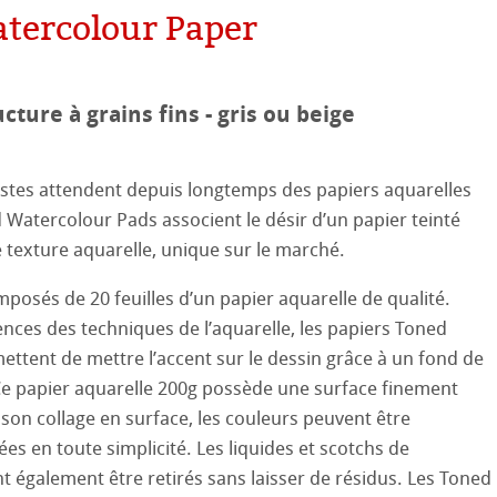
tercolour Paper
aines
le
on
ucture à grains fins - gris ou beige
ooth
oto
stes attendent depuis longtemps des papiers aquarelles
tured
ils ICC
d Watercolour Pads associent le désir d’un papier teinté
e texture aquarelle, unique sur le marché.
ellence Program
mposés de 20 feuilles d’un papier aquarelle de qualité.
profils
re & QT Albums
e en lin
nces des techniques de l’aquarelle, les papiers Toned
ttent de mettre l’accent sur le dessin grâce à un fond de
ux-Arts
iennes générations
ahnemühle
entifier
Ce papier aquarelle 200g possède une surface finement
 son collage en surface, les couleurs peuvent être
 Watercolour
nemühle
tinum Rag
rées en toute simplicité. Les liquides et scotchs de
également être retirés sans laisser de résidus. Les Toned
Ingres Pastel