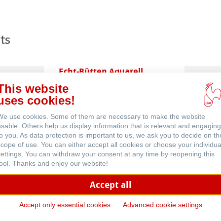
ts
Echt-Bütten Aquarell
This website
uses cookies!
We use cookies. Some of them are necessary to make the website
usable. Others help us display information that is relevant and engaging
to you. As data protection is important to us, we ask you to decide on th
scope of use. You can either accept all cookies or choose your individua
settings. You can withdraw your consent at any time by reopening this
Skizzenpapiere
tool. Thanks and enjoy our website!
Accept all
Accept only essential cookies
Advanced cookie settings