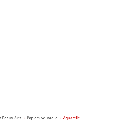
nemühle
ronnemental
s Beaux-Arts
Papiers Aquarelle
Aquarelle
apier