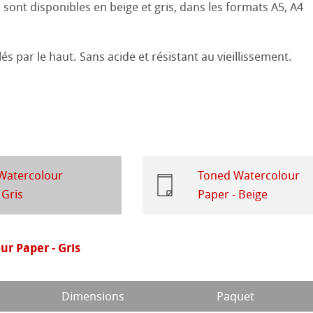
sont disponibles en beige et gris, dans les formats A5, A4
 Sketch
le
oks
lés par le haut. Sans acide et résistant au vieillissement.
sin au Crayon
 et Dessin
26
 ronde
uis
Pastel
ions
25
que
24
ession Aquarelle
Watercolour
Toned Watercolour
 Gris
Paper - Beige
23
22
ues
r Paper - Gris
ahnemühle
21
é
s
Dimensions
Paquet
rt
20
entifier