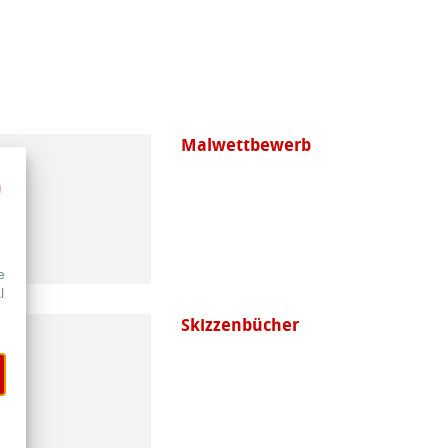
Malwettbewerb
e
l
Skizzenbücher