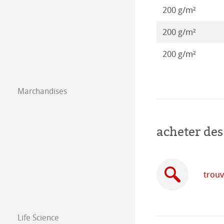
200 g/m²
Co-Branding
Illustrations 20
Papier isométric
Co-Branding Pro
200 g/m²
Illustrations 20
Papier á dessin 
200 g/m²
Illustrations 20
Marchandises
Illustrations 20
acheter des
trouv
Life Science