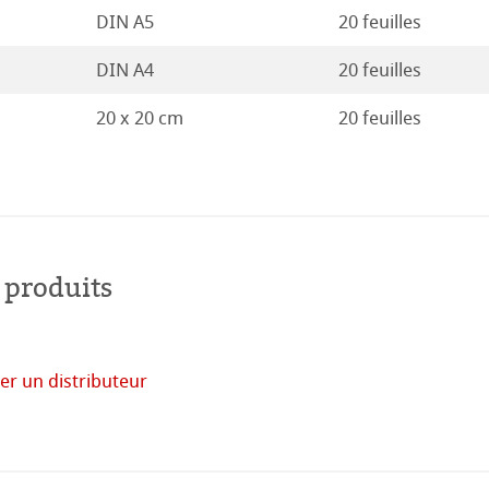
DIN A5
20 feuilles
19
duits
DIN A4
20 feuilles
18
Stella
20 x 20 cm
20 feuilles
17
16
 produits
er un distributeur
acheter
en