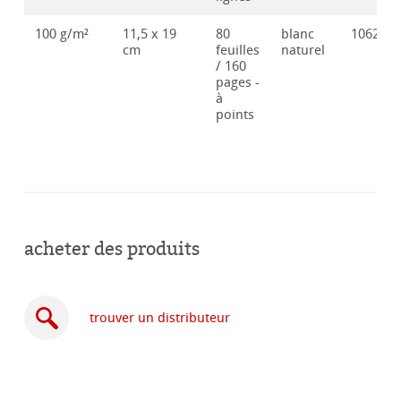
100 g/m²
11,5 x 19
80
blanc
106286
cm
feuilles
naturel
/ 160
pages -
à
points
acheter des produits
trouver un distributeur