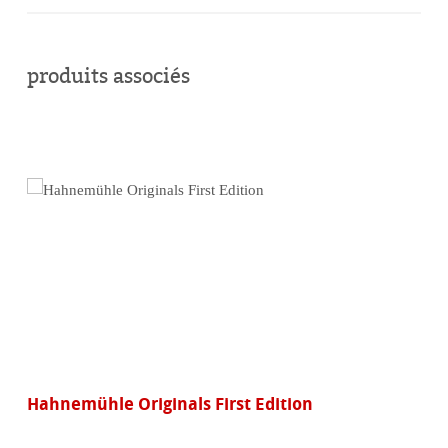
acheter
en
produits associés
ligne
Hahnemühle Originals First Edition