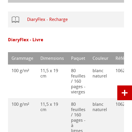
DiaryFlex - Recharge
DiaryFlex - Livre
Grammage
Dimensions
Paquet
Couleur
Référen
100 g/m²
11,5 x 19
80
blanc
106286
cm
feuilles
naturel
/ 160
pages -
vierges
100 g/m²
11,5 x 19
80
blanc
106286
cm
feuilles
naturel
/ 160
pages -
à
lignes