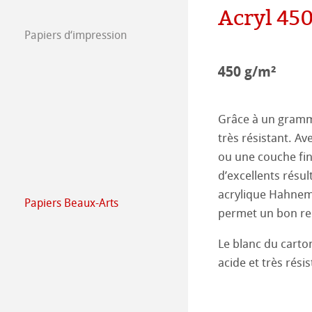
Acryl 45
Ressources hum
Job @Hahnemüh
Papiers d‘impression
FineArt Collecti
Natural Line
Press
450 g/m²
Matt FineArt sm
Hahnemühle Ph
Matt FineArt tex
ICC Profile
Téléchargez prof
Grâce à un gramma
très résistant. Av
Glossy FineArt
FAQ
Hahnemühle Exc
Certified Studio
ou une couche fin
d’excellents résul
Canvas FineArt
Installation des 
Contact
Album Jet d’enc
Album Jet d’encr
acrylique Hahnem
Papiers Beaux-Arts
Hahnemühle Bea
permet un bon ren
Imprimantes anc
QT Albums x H
Protéger et auth
Le blanc du carton
The Collection
The Collection -
Harman by Hah
Hahnemühle Pla
acide et très résis
The Collection - 
Natural Line
Papiers Gravure