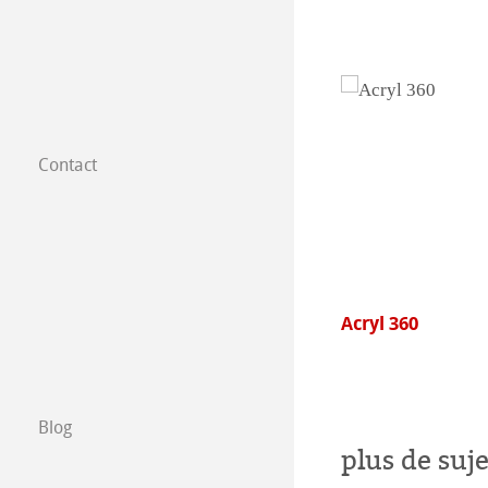
Contact
Filiales dans le
Trouver nos prod
B2B
aColours
Acryl 360
Certified Studios
Ecrivez nous
Blog
plus de suje
Salons