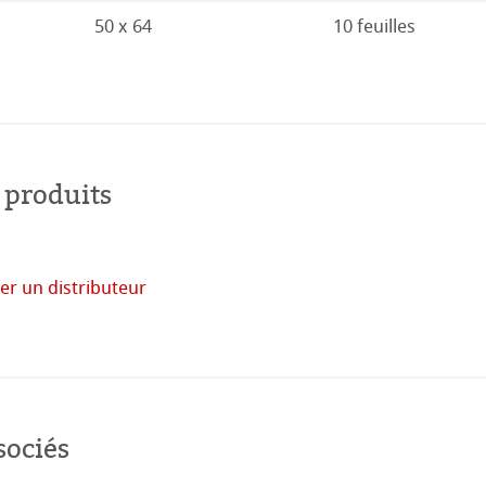
19
duits
50 x 64
10 feuilles
18
Stella
17
16
 produits
er un distributeur
acheter
en
ligne
sociés