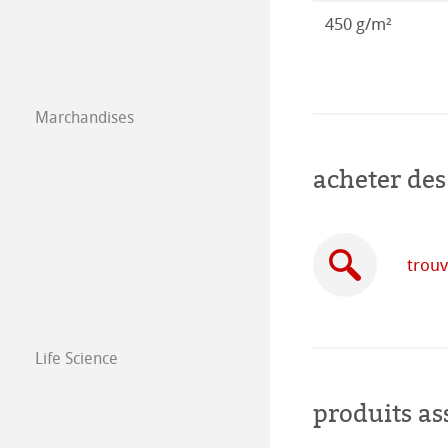
Illustrations 20
Papier isométric
Co-Branding Pro
450 g/m²
Illustrations 20
Papier á dessin 
Illustrations 20
Marchandises
Illustrations 20
acheter des
trouv
Life Science
produits as