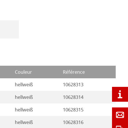
Couleur
Référence
hellweiß
10628313
hellweiß
10628314
hellweiß
10628315
hellweiß
10628316