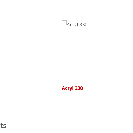
 monde
uits
Acryl 330
ts