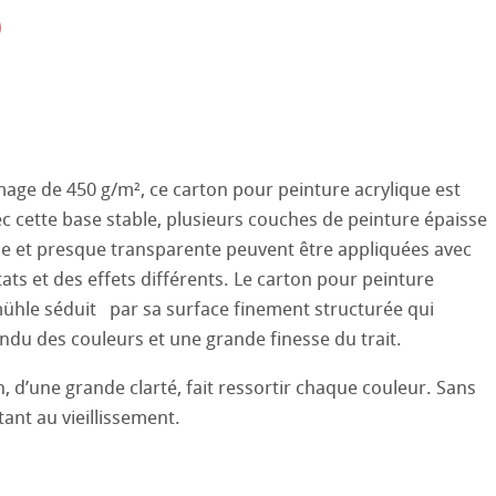
0
aines
le
on
ooth
oto
tured
ils ICC
ge de 450 g/m², ce carton pour peinture acrylique est
ec cette base stable, plusieurs couches de peinture épaisse
ellence Program
e et presque transparente peuvent être appliquées avec
tats et des effets différents. Le carton pour peinture
profils
re & QT Albums
e en lin
ühle séduit par sa surface finement structurée qui
ux-Arts
du des couleurs et une grande finesse du trait.
iennes générations
ahnemühle
entifier
, d’une grande clarté, fait ressortir chaque couleur. Sans
 Watercolour
nemühle
tinum Rag
tant au vieillissement.
Ingres Pastel