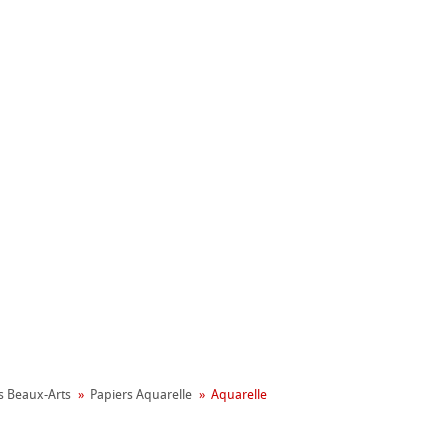
nemühle
ronnemental
s Beaux-Arts
Papiers Aquarelle
Aquarelle
apier