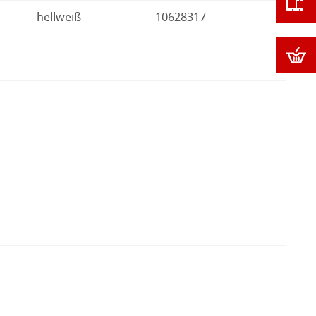
hellweiß
10628317