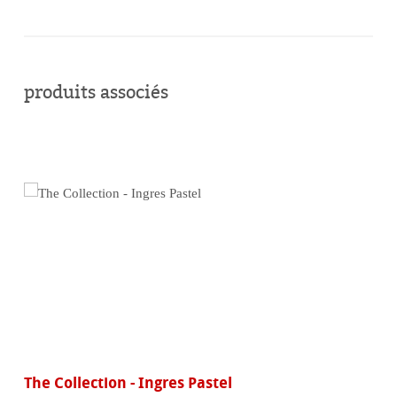
acheter
en
produits associés
ligne
The Collection - Ingres Pastel