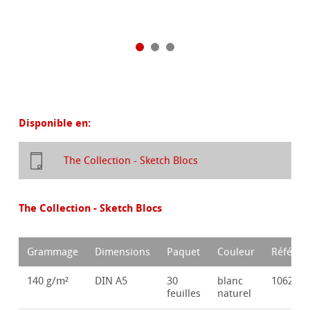
Disponible en:
The Collection - Sketch Blocs
The Collection - Sketch Blocs
Grammage
Dimensions
Paquet
Couleur
Référen
140 g/m²
DIN A5
30
blanc
106251
feuilles
naturel