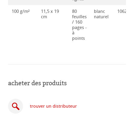
100 g/m²
11,5 x 19
80
blanc
106286
cm
feuilles
naturel
/ 160
pages -
à
points
acheter des produits
trouver un distributeur