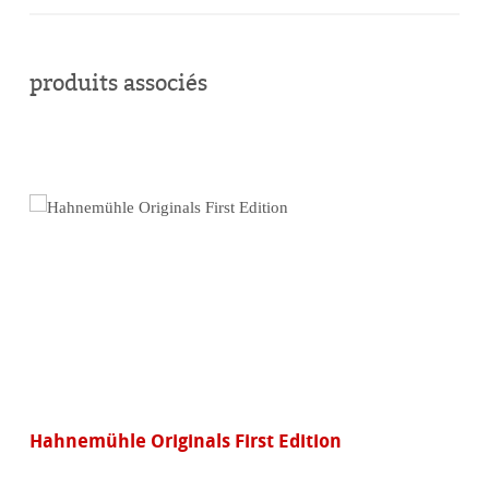
acheter
en
produits associés
ligne
Hahnemühle Originals First Edition