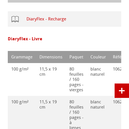
DiaryFlex - Recharge
DiaryFlex - Livre
Grammage
Dimensions
Paquet
Couleur
Référen
100 g/m²
11,5 x 19
80
blanc
106286
cm
feuilles
naturel
/ 160
pages -
vierges
100 g/m²
11,5 x 19
80
blanc
106286
cm
feuilles
naturel
/ 160
pages -
à
lignes