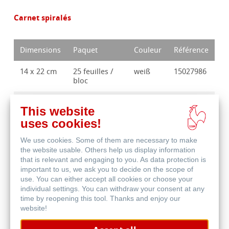
Carnet spiralés
Dimensions
Paquet
Couleur
Référence
14 x 22 cm
25 feuilles /
weiß
15027986
bloc
17 x 27 cm
25 feuilles /
weiß
15027987
This website
bloc
uses cookies!
We use cookies. Some of them are necessary to make
the website usable. Others help us display information
that is relevant and engaging to you. As data protection is
important to us, we ask you to decide on the scope of
use. You can either accept all cookies or choose your
acheter des produits
individual settings. You can withdraw your consent at any
time by reopening this tool. Thanks and enjoy our
website!
trouver un distributeur