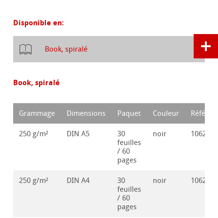
Disponible en:
Book, spiralé
Book, spiralé
Grammage
Dimensions
Paquet
Couleur
Référen
250 g/m²
DIN A5
30
noir
106285
feuilles
/ 60
pages
250 g/m²
DIN A4
30
noir
106285
feuilles
/ 60
pages