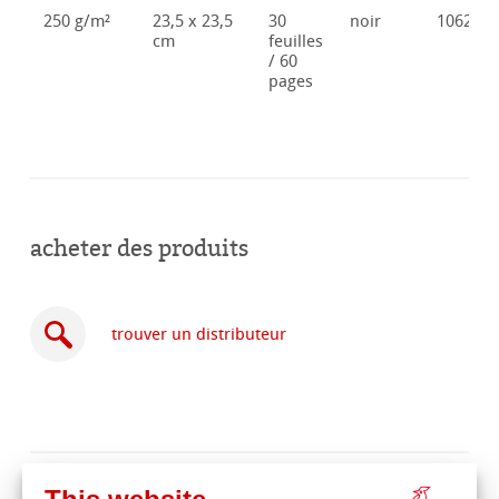
250 g/m²
23,5 x 23,5
30
noir
106285
cm
feuilles
/ 60
pages
acheter des produits
trouver un distributeur
acheter