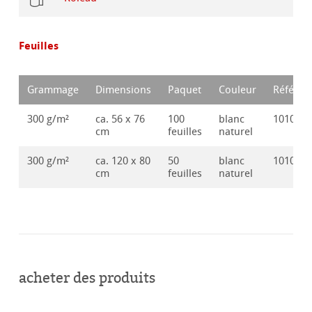
Feuilles
Grammage
Dimensions
Paquet
Couleur
Référen
300 g/m²
ca. 56 x 76
100
blanc
101051
cm
feuilles
naturel
300 g/m²
ca. 120 x 80
50
blanc
101051
cm
feuilles
naturel
acheter des produits