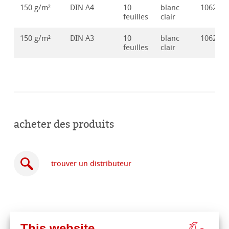
150 g/m²
DIN A4
10
blanc
106280
feuilles
clair
150 g/m²
DIN A3
10
blanc
106280
feuilles
clair
acheter des produits
trouver un distributeur
This website