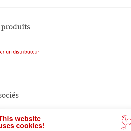
 produits
 monde
er un distributeur
uits
acheter
en
ligne
sociés
This website
uses cookies!