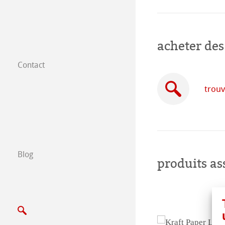
acheter des
Contact
Filiales dans le
trouv
Trouver nos prod
B2B
Certified Studios
Blog
produits as
Ecrivez nous
Salons