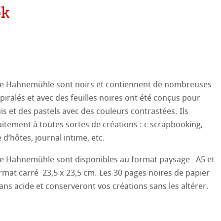
ok
ooth
oto
tured
ils ICC
ellence Program
ux-Arts
de Hahnemühle sont noirs et contiennent de nombreuses
profils
re & QT Albums
e en lin
piralés et avec des feuilles noires ont été conçus pour
 Watercolour
iennes générations
ahnemühle
entifier
is et des pastels avec des couleurs contrastées. Ils
Ingres Pastel
itement à toutes sortes de créations : c scrapbooking,
nemühle
tinum Rag
 d’hôtes, journal intime, etc.
 Sketch
le
oks
de Hahnemühle sont disponibles au format paysage A5 et
26
rmat carré 23,5 x 23,5 cm. Les 30 pages noires de papier
sin au Crayon
 et Dessin
ans acide et conserveront vos créations sans les altérer.
25
 ronde
uis
Pastel
24