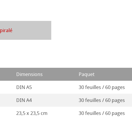
que
23
ions
ahnemühle
ession Aquarelle
22
piralé
rt
21
ues
20
é
s
19
Dimensions
Paquet
entifier
18
DIN A5
30 feuilles / 60 pages
duits
17
DIN A4
30 feuilles / 60 pages
Stella
23,5 x 23,5 cm
30 feuilles / 60 pages
16