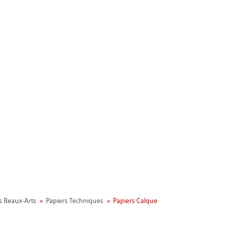
nemühle
ronnemental
apier
s Beaux-Arts
Papiers Techniques
Papiers Calque
on
aines
le