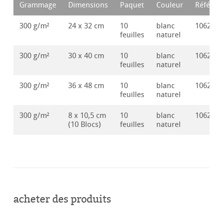
Grammage
Dimensions
Paquet
Couleur
Référen
300 g/m²
24 x 32 cm
10
blanc
106251
feuilles
naturel
300 g/m²
30 x 40 cm
10
blanc
106251
feuilles
naturel
300 g/m²
36 x 48 cm
10
blanc
106251
feuilles
naturel
300 g/m²
8 x 10,5 cm
10
blanc
106251
(10 Blocs)
feuilles
naturel
acheter des produits