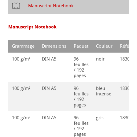
Manuscript Notebook
Manuscript Notebook
Grammage
Dimensions
Paquet
Couleur
Référen
100 g/m²
DIN A5
96
noir
183003
feuilles
/ 192
pages
100 g/m²
DIN A5
96
bleu
183003
feuilles
intense
/ 192
pages
100 g/m²
DIN A5
96
gris
183003
feuilles
/ 192
pages