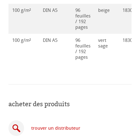
100 g/m²
DIN A5
96
beige
183003
feuilles
/ 192
pages
100 g/m²
DIN A5
96
vert
183003
feuilles
sage
/ 192
pages
acheter des produits
trouver un distributeur