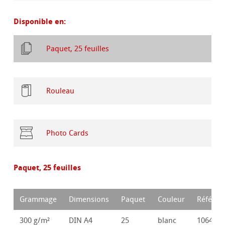
Disponible en:
Paquet, 25 feuilles
Rouleau
Photo Cards
Paquet, 25 feuilles
Grammage
Dimensions
Paquet
Couleur
Référen
300 g/m²
DIN A4
25
blanc
106417