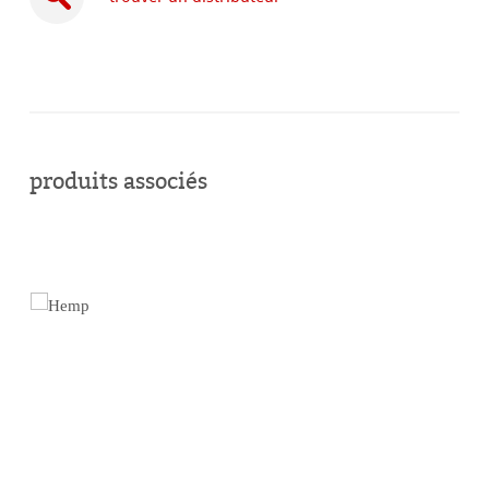
acheter
en
produits associés
ligne