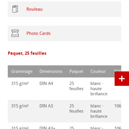
Rouleau
Photo Cards
Paquet, 25 feuilles
Grammage
Dimensions
Paquet
Couleur
Référe
315 g/m²
DIN A4
25
blanc ·
106416
feuilles
haute
brillance
315 g/m²
DIN A3
25
blanc ·
106416
feuilles
haute
brillance
315 g/m²
DIN A3+
25
blanc ·
106416