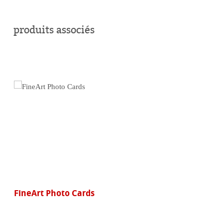
acheter
en
produits associés
ligne
FineArt Photo Cards