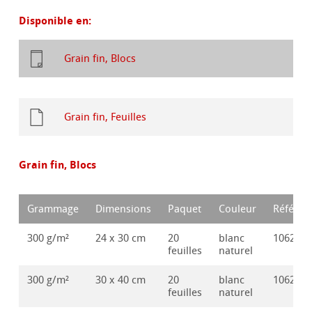
Disponible en:
Grain fin, Blocs
Grain fin, Feuilles
Grain fin, Blocs
Grammage
Dimensions
Paquet
Couleur
Référen
300 g/m²
24 x 30 cm
20
blanc
106286
feuilles
naturel
300 g/m²
30 x 40 cm
20
blanc
106286
feuilles
naturel