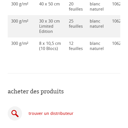
300 g/m²
40 x 50 cm
20
blanc
106286
feuilles
naturel
300 g/m²
30 x 30 cm
25
blanc
106286
Limited
feuilles
naturel
Edition
300 g/m²
8 x 10,5 cm
12
blanc
106286
(10 Blocs)
feuilles
naturel
acheter des produits
trouver un distributeur