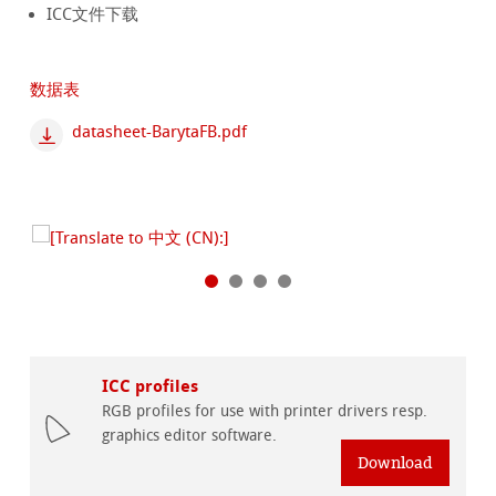
ICC文件下载
数据表
datasheet-BarytaFB.pdf
ICC profiles
RGB profiles for use with printer drivers resp.
graphics editor software.
Download