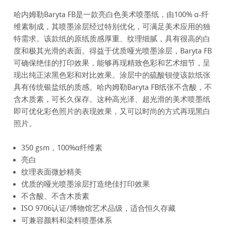
哈内姆勒Baryta FB是一款亮白色美术喷墨纸，由100% α-纤
维素制成，其喷墨涂层经过特别优化，可满足美术应用的独
特需求。该款纸的原纸质感厚重、纹理细腻，具有很高的白
度和极其光滑的表面。得益于优质哑光喷墨涂层，Baryta FB
可确保绝佳的打印效果，能够再现精致色彩和艺术细节，呈
现出纯正浓黑色彩和对比效果。涂层中的硫酸钡使该款纸张
具有传统银盐纸的质感。哈内姆勒Baryta FB纸张不含酸，不
含木质素，可长久保存。这种高光泽、超光滑的美术喷墨纸
即可优化彩色照片的表现效果，又可以时尚的方式再现黑白
照片。
350 gsm，100%α纤维素
亮白
纹理表面微妙精美
优质的哑光喷墨涂层打造绝佳打印效果
不含酸、不含木质素
ISO 9706认证/博物馆艺术品级，适合恒久存藏
可兼容颜料和染料喷墨体系