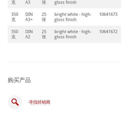
克
A3
张
gloss finish
350
DIN
25
bright white · high-
10641673
克
A3+
张
gloss finish
350
DIN
25
bright white · high-
10641672
克
A2
张
gloss finish
购买产品
寻找经销商