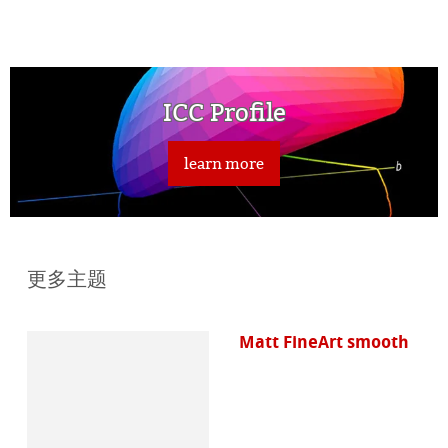
ICC Profile
learn more
更多主题
Matt FineArt smooth