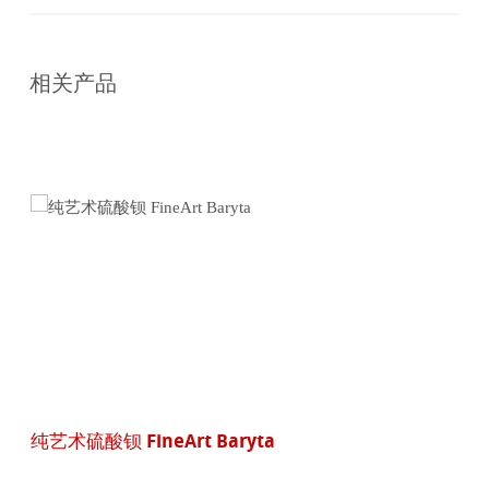
在
线
相关产品
购
买
纯艺术硫酸钡 FineArt Baryta