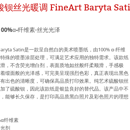
丝光暖调 FineArt Baryta Sat
 - Green Rooster
hle
100%α-纤维素·丝光光泽
 Baryta Satin是一款呈自然白的美术喷墨纸，由100% α-纤维
过特殊的喷墨涂层处理，可满足艺术应用的独特需求。该款纸
光滑，不含荧光增白剂，表面质地如丝般纤柔顺滑，手感极
neArt系列
有着缎面般的光泽感，可完美呈现强烈色彩，真正表现出黑色
拥有出色的清晰度，可确保高品质打印效果。纯艺术硫酸钡丝
平滑面
系列
添加了硫酸钡，因此该款纸是银盐良好的替代品。该产品中不
素，能够长久保存，是打印高品质黑白照片及彩色照片的理想
纹理面
数字艺术
ellence Program
0%α纤维素
增光剂
件
QT Albums
t喷墨亚麻布相册