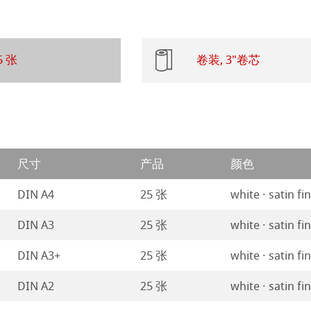
系列水彩纸
ession
插画
5 张
卷装, 3"卷芯
ng Methods
纸
尺寸
产品
颜色
ticate
DIN A4
25 张
white · satin fi
ducts
DIN A3
25 张
white · satin fi
DIN A3+
25 张
white · satin fi
DIN A2
25 张
white · satin fi
ahnemühle