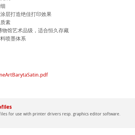
精细
机
ahnemühle
墨涂层打造绝佳打印效果
木质素
nemuehle
num Rag铂金印相纸
认证/博物馆艺术品级，适合恒久存藏
染料喷墨体系
ng Methods
系列美术纸
 Watercolour
ineArtBarytaSatin.pdf
 Art Registry
Ingres Pastel
 Line系列美术纸
 Sketch
oks
files
tch Paper
素描纸
iles for use with printer drivers resp. graphics editor software.