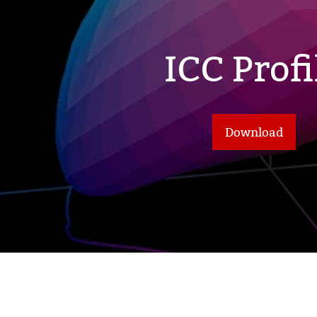
ICC Profi
Download
 (英文)