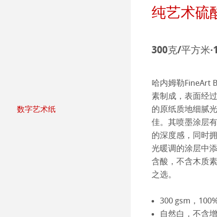
纯艺术硫酸钡
社会项目——绿色公鸡
纸张&品质
团队
Jobs @Hahnemü
300克/平方米·
Press
哈内姆勒FineArt
素制成，表面经
的原纸质地细腻
数字艺术纸
哈内姆勒纯艺术Fi
天然材质系列
佳。其喷墨涂层
的深度感，同时
哑光面艺术纸 
哈内姆勒Photo
光暖调的涂层中
含酸，不含木质
哑光面艺术纸 
ICC文件
ICC文件下载
之选。
亮光面艺术纸
FAQ 常见问题-
Hahnemühle Exc
认证工作室
300 gsm，10
自然白，不含
艺术画布
如何安装ICC文
联系我们
FineArt 相册 & 
内姆勒FineAr