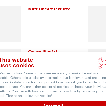
Matt FineArt textured
Canvas FineArt
This website
uses cookies!
We use cookies. Some of them are necessary to make the website
usable. Others help us display information that is relevant and engaging
to you. As data protection is important to us, we ask you to decide on th
scope of use. You can either accept all cookies or choose your individua
settings. You can withdraw your consent at any time by reopening this
Natural Line
tool. Thanks and enjoy our website!
Accept all