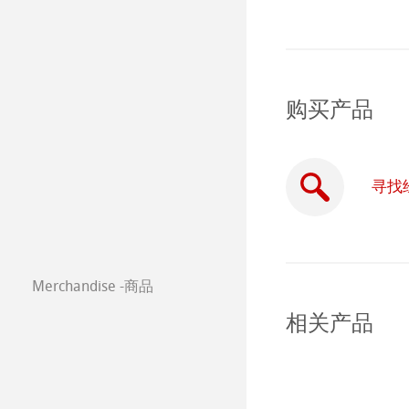
Paintings 2018
Stationery FineA
Paintings 2017
Co-Branding
购买产品
寻找
Merchandise -商品
相关产品