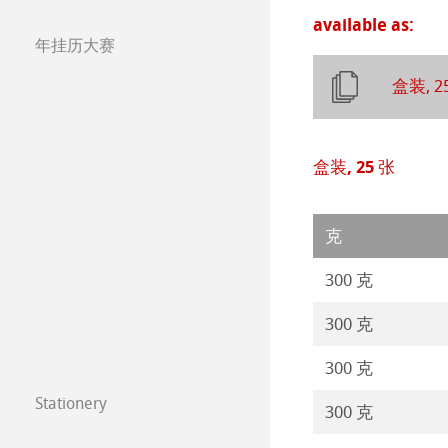
Watercolour
油画/丙烯画纸
available as:
年挂历大赛
Harmony & Expr
漫画/平面设计/
年挂历大赛2026
盒装, 2
Classical Printi
年挂历大赛2025
技术绘图纸
透明纸
年挂历大赛2024
盒装, 25 张
方格纸
Lana 传统美术
年挂历大赛2023
克
静力学用纸
Protect & Authen
Paintings 2022
300 克
等轴纸
Co-Branding Pro
Paintings 2021
300 克
绘画纸 Stella
Paintings 2020
300 克
Stationery
300 克
Paintings 2019
FineNotes by H