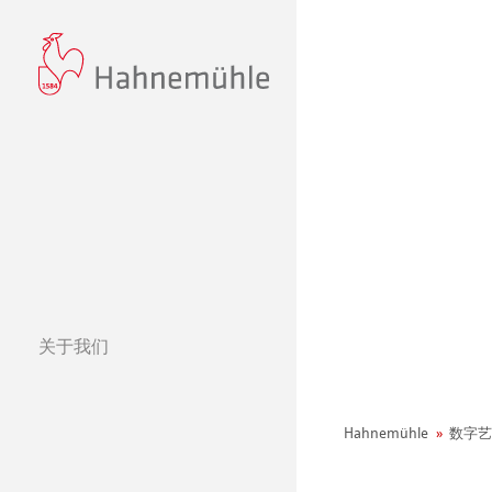
关于我们
经营理念
哈内姆勒的 440
Hahnemühle
数字艺
可持续发展和企
环境宣言