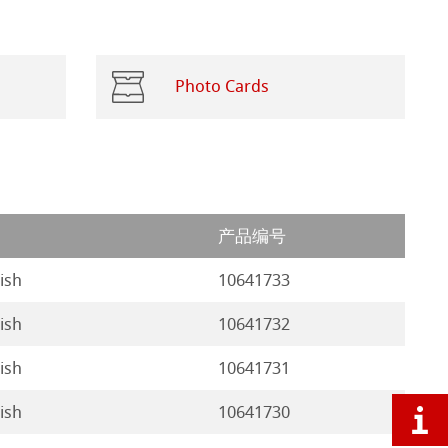
Photo Cards
产品编号
nish
10641733
nish
10641732
nish
10641731
nish
10641730