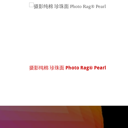
arl
签字笔双支套装