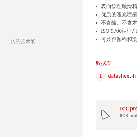
表面纹理顺滑
较早型号的打印
QT Albums x H
保护及认证
优质的哑光喷
不含酸、不含
Harman by Hah
哈内姆勒 Plati
ISO 9706
可兼容颜料和
传统艺术纸
Classical Printi
哈内姆勒艺术家
Studio & Decor
The Collection
The Collection -
数据表
datasheet-F
注册我的艺术作品 My
The Collection - 
竹纤维Natural
常见问题
The Collection -
系列水彩纸
Watercolour Bo
ICC pro
The Collection
Hahnemühle Ske
Hahnemühle 
RGB prof
圆网工艺水彩纸
速写本
粉彩纸