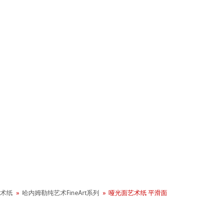
+ 年历史
术纸
哈内姆勒纯艺术FineArt系列
哑光面艺术纸 平滑面
业社会责任