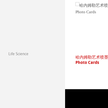
Life Science
姆勒艺术喷墨照片卡片纸 FineArt
纯艺术 珍珠面 FineA
to Cards