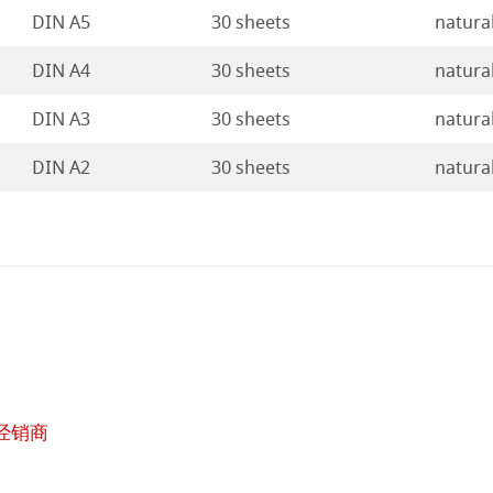
ticate
rt
DIN A5
30 sheets
natura
ducts
DIN A4
30 sheets
natura
DIN A3
30 sheets
natura
DIN A2
30 sheets
natura
经销商
在