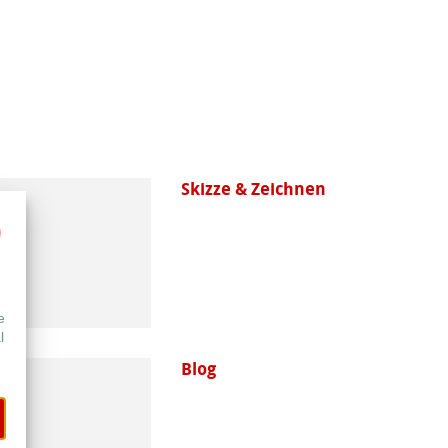
Skizze & Zeichnen
e
l
Blog