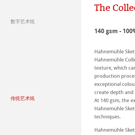
The Colle
团队
Jobs @Hahnemü
数字艺术纸
Press
哈内姆勒纯艺术Fi
天然材质系列
140 gsm - 100
哑光面艺术纸 
哈内姆勒Photo
Hahnemühle Sketc
哑光面艺术纸 
ICC文件
ICC文件下载
Hahnemühle Colle
texture, which can
亮光面艺术纸
FAQ 常见问题-
Hahnemühle Exc
认证工作室
production proces
exceptional colou
艺术画布
如何安装ICC文
联系我们
FineArt 相册 & 
内姆勒FineAr
create depth and 
传统艺术纸
At 140 gsm, the ex
较早型号的打印
QT Albums x H
保护及认证
哈内姆勒艺术家
Hahnemühle Sketc
techniques.
Harman by Hah
哈内姆勒 Plati
The Collection
The Collection -
Hahnemühle Sketc
Classical Printi
The Collection - 
竹纤维Natural