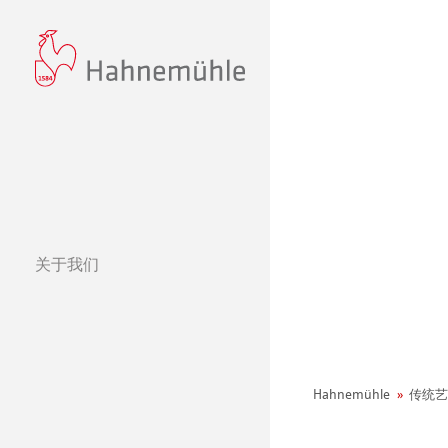
关于我们
经营理念
哈内姆勒的 440
可持续发展和企
环境宣言
Hahnemühle
传统艺
社会项目——绿色公鸡
纸张&品质