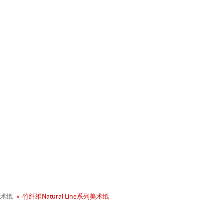
+ 年历史
业社会责任
术纸
竹纤维Natural Line系列美术纸
 - Green Rooster