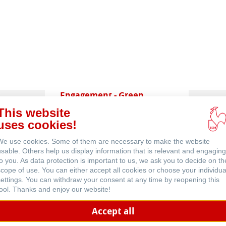
 (英文)
Engagement - Green
Rooster
This website
uses cookies!
We use cookies. Some of them are necessary to make the website
usable. Others help us display information that is relevant and engaging
to you. As data protection is important to us, we ask you to decide on th
scope of use. You can either accept all cookies or choose your individua
settings. You can withdraw your consent at any time by reopening this
Aquarell
tool. Thanks and enjoy our website!
Accept all