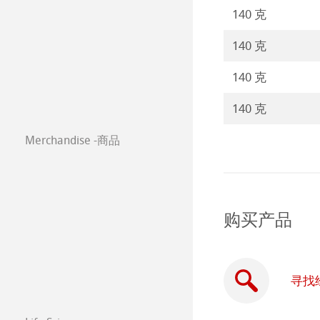
静力学用纸
Protect & Authen
Paintings 2020
Stationery FineA
140 克
等轴纸
Co-Branding Pro
Paintings 2019
Co-Branding
140 克
绘画纸 Stella
Paintings 2018
140 克
140 克
Paintings 2017
Merchandise -商品
购买产品
寻找