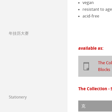
vegan
resistant to ag
Studio & Decor
The Collection -
系列水彩纸
Watercolour Bo
acid-free
注册我的艺术作品 My
The Collection
Hahnemühle Ske
Hahnemühle 
年挂历大赛
常见问题
圆网工艺水彩纸
速写本
粉彩纸
年挂历大赛2026
available as:
Watercolour
油画/丙烯画纸
年挂历大赛2025
Harmony & Expr
漫画/平面设计/
年挂历大赛2024
The Col
Blocks
Classical Printi
年挂历大赛2023
技术绘图纸
透明纸
Paintings 2022
The Collection -
Stationery
方格纸
Lana 传统美术
Paintings 2021
FineNotes by H
克