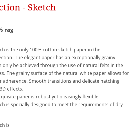
ction - Sketch
hle
neArt系列
% rag
平滑面
系列
h is the only 100% cotton sketch paper in the
纹理面
ction. The elegant paper has an exceptionally grainy
 only be achieved through the use of natural felts in the
数字艺术
ellence Program
s. The grainy surface of the natural white paper allows for
r adherence. Smooth transitions and delicate hatching
件
QT Albums
t喷墨亚麻布相册
3D effects.
quisite paper is robust yet pleasingly flexible.
机
ahnemühle
系列美术纸
h is specially designed to meet the requirements of dry
nemuehle
num Rag铂金印相纸
 Watercolour
h is
ng Methods
Ingres Pastel
 Line系列美术纸