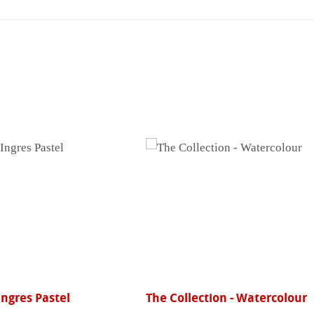
线
购
买
Ingres Pastel
The Collection - Watercolour