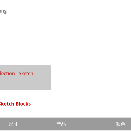
eing
 Sketch
oks
 Art Registry
tch Paper
素描纸
系列水彩纸
ession
插画
lection - Sketch
ng Methods
 Sketch Blocks
纸
ahnemühle
尺寸
产品
颜色