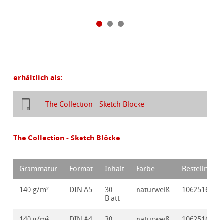
erhältlich als:
The Collection - Sketch Blöcke
The Collection - Sketch Blöcke
Grammatur
Format
Inhalt
Farbe
Bestellnr.
140 g/m²
DIN A5
30
naturweiß
10625160
Blatt
140 g/m²
DIN A4
30
naturweiß
10625161