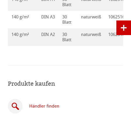
Blatt
140 g/m²
DIN A3
30
naturweiß
10625162
Blatt
140 g/m²
DIN A2
30
naturweiß
10625163
Blatt
Produkte kaufen
Händler finden