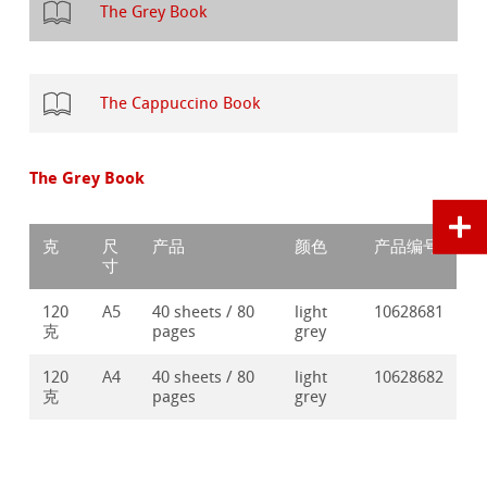
The Grey Book
The Cappuccino Book
The Grey Book
克
尺
产品
颜色
产品编号
寸
120
A5
40 sheets / 80
light
10628681
克
pages
grey
120
A4
40 sheets / 80
light
10628682
克
pages
grey