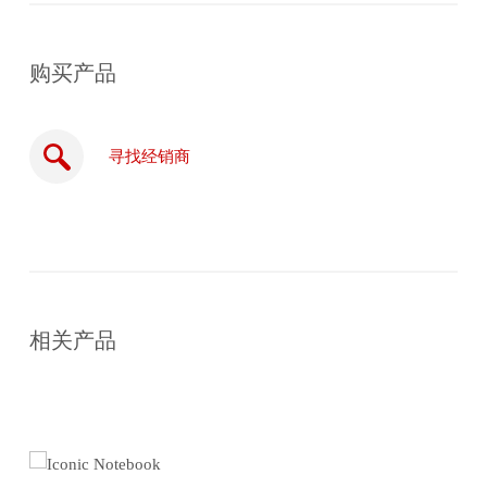
购买产品
寻找经销商
在
线
相关产品
购
买