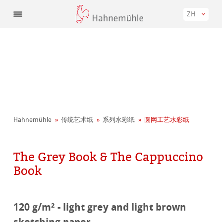
ZH
Hahnemühle
传统艺术纸
系列水彩纸
圆网工艺水彩纸
The Grey Book & The Cappuccino
Book
120 g/m² - light grey and light brown
sketching paper