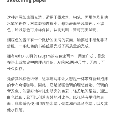
这种速写纸表面光滑，适用于墨水笔、钢笔、丙烯笔及其他
水笔的创作，对笔磨损度很小。彩纸表面呈浅灰色，不渗
色，所以颜色可原样保留。从明到暗，皆可完美呈现。
烟煤色的盖子有一个微妙的圆润的表面。触摸起来感觉非常
舒服。一条红色的书签丝带完成了高质量的完成。
拥有40张/ 80页的120gsm的灰色速写本，用途广泛，是您
在路上或旅途中的理想伴侣。A4和A5两种尺寸，无酸，可
长久保存。
凭借其浅棕色纸张，这本速写本让人想起一杯带有新鲜泡沫
的卡布奇诺咖啡。因此，它是温暖色调的理想首选。低调的
背景色，能更好地衬托出明亮的色彩，轻柔地闪耀着。通过
白色线条，您可以创造奇妙的对比色。纸张特有平滑的表
面，非常适合使用印度墨水笔，钢笔和丙烯马克笔，以及其
他水性笔。