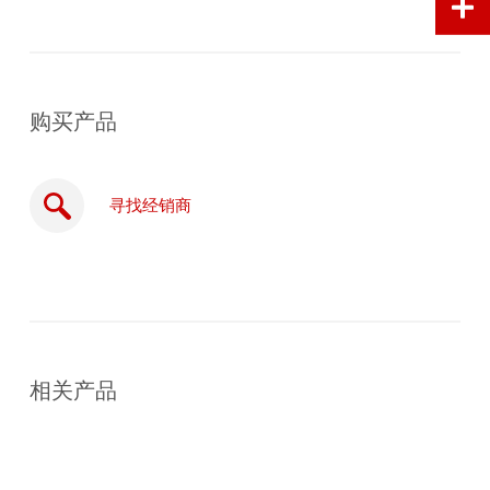
购买产品
寻找经销商
在
线
相关产品
购
买