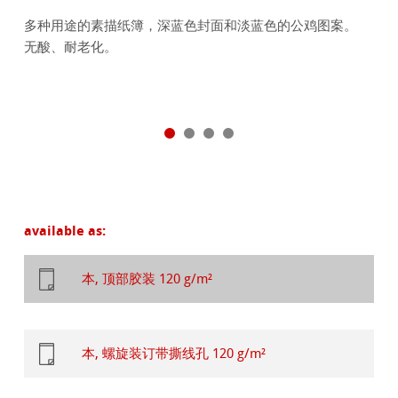
多种用途的素描纸簿，深蓝色封面和淡蓝色的公鸡图案。
无酸、耐老化。
available as:
本, 顶部胶装 120 g/m²
本, 螺旋装订带撕线孔 120 g/m²