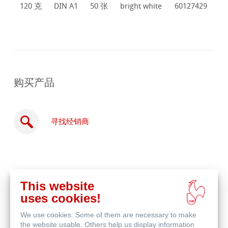
120 克
DIN A1
50 张
bright white
60127429
购买产品
寻找经销商
This website
在
uses cookies!
线
相关产品
购
We use cookies. Some of them are necessary to make
买
the website usable. Others help us display information