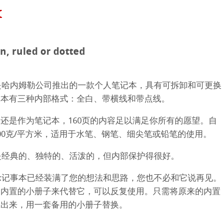
neArt系列
hle
x
平滑面
系列
in, ruled or dotted
纹理面
数字艺术
ellence Program
记事本是哈内姆勒公司推出的一款个人笔记本，具有可拆卸和可更换
记本有三种内部格式：全白、带横线和带点线。
系列美术纸
件
QT Albums
t喷墨亚麻布相册
还是作为笔记本，160页的内容足以满足你所有的愿望。自
 Watercolour
机
ahnemühle
00克/平方米，适用于水笔、钢笔、细尖笔或铅笔的使用。
Ingres Pastel
 Line系列美术纸
nemuehle
num Rag铂金印相纸
的封面是经典的、独特的、活泼的，但内部保护得很好。
 Sketch
oks
Flex记事本已经装满了您的想法和思路，您也不必和它说再见。
ng Methods
套内置的小册子来代替它，可以反复使用。只需将原来的内置
tch Paper
素描纸
拿出来，用一套备用的小册子替换。