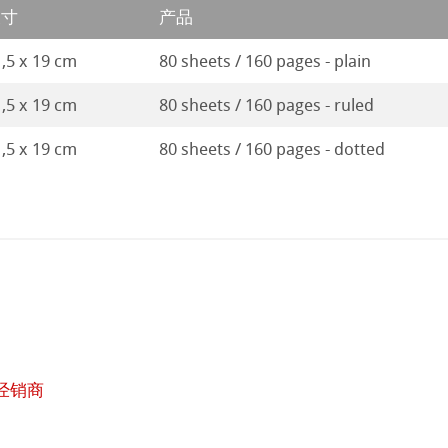
尺寸
产品
,5 x 19 cm
80 sheets / 160 pages - plain
,5 x 19 cm
80 sheets / 160 pages - ruled
,5 x 19 cm
80 sheets / 160 pages - dotted
经销商
在