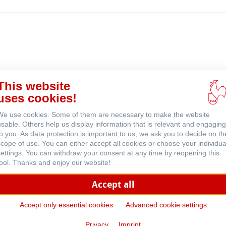
线
购
买
 (英文)
This website
uses cookies!
We use cookies. Some of them are necessary to make the website
usable. Others help us display information that is relevant and engaging
to you. As data protection is important to us, we ask you to decide on th
scope of use. You can either accept all cookies or choose your individua
settings. You can withdraw your consent at any time by reopening this
tool. Thanks and enjoy our website!
Accept all
Accept only essential cookies
Advanced cookie settings
nals First Edition
彩色速写笔记本
Privacy
Imprint