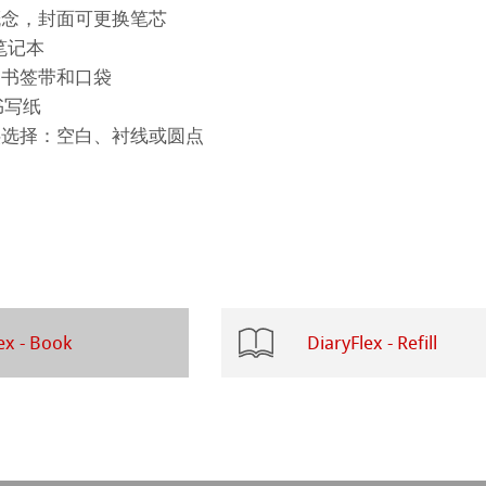
 Art Registry
概念，封面可更换笔芯
笔记本
系列水彩纸
、书签带和口袋
书写纸
ession
插画
供选择：空白、衬线或圆点
ahnemühle
ng Methods
rt
纸
ticate
ex - Book
DiaryFlex - Refill
ducts