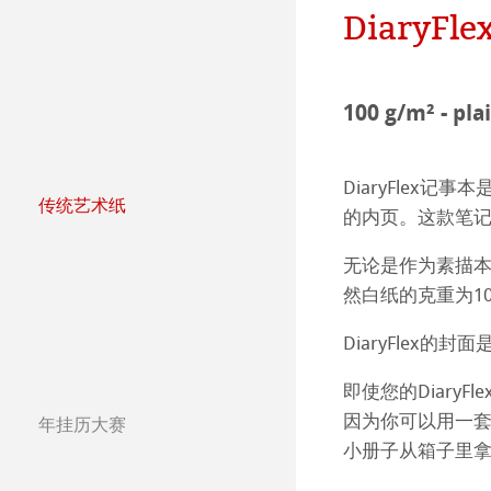
哈内姆勒纯艺术Fi
天然材质系列
团队
Jobs @Hahnemü
DiaryFle
哑光面艺术纸 
哈内姆勒Photo
Press
100 g/m² - pla
哑光面艺术纸 
ICC文件
ICC文件下载
亮光面艺术纸
FAQ 常见问题-
Hahnemühle Exc
认证工作室
DiaryFlex
传统艺术纸
的内页。这款笔
哈内姆勒艺术家
艺术画布
如何安装ICC文
联系我们
FineArt 相册 & 
内姆勒FineAr
无论是作为素描本
The Collection
The Collection -
较早型号的打印
QT Albums x H
保护及认证
然白纸的克重为1
The Collection - 
竹纤维Natural
Harman by Hah
哈内姆勒 Plati
DiaryFlex
The Collection -
系列水彩纸
Watercolour Bo
即使您的Diary
Classical Printi
因为你可以用一
年挂历大赛
年挂历大赛2026
The Collection
Hahnemühle Ske
Hahnemühle 
Studio & Decor
小册子从箱子里