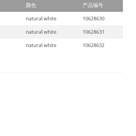
颜色
产品编号
natural white
10628630
natural white
10628631
natural white
10628632