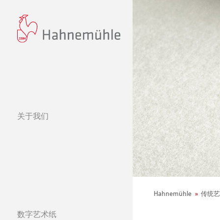
关于我们
经营理念
哈内姆勒的 440
可持续发展和企
环境宣言
Hahnemühle
传统艺
社会项目——绿色公鸡
纸张&品质
数字艺术纸