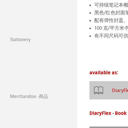
年挂历大赛2025
圆网工艺水彩纸
速写本
粉彩纸
注册我的艺术作品 My
可持续笔记本
黑色/红色封面
年挂历大赛2024
Watercolour
油画/丙烯画纸
常见问题
配有弹性封盖
100 克/平方米
年挂历大赛2023
Harmony & Expr
漫画/平面设计/
有不同尺码可
Stationery
FineNotes by H
Paintings 2022
Classical Printi
Stationery FineA
Paintings 2021
技术绘图纸
透明纸
available as:
Co-Branding
Paintings 2020
方格纸
Lana 传统美术
Paintings 2019
静力学用纸
Protect & Authen
DiaryFl
Merchandise -商品
Paintings 2018
等轴纸
Co-Branding Pro
DiaryFlex - Book
Paintings 2017
绘画纸 Stella