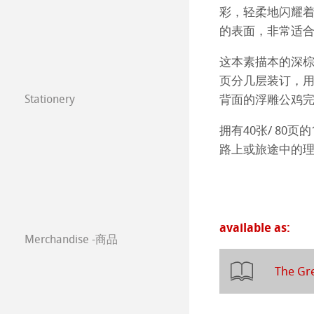
年挂历大赛2025
圆网工艺水彩纸
速写本
粉彩纸
注册我的艺术作品 My
彩，轻柔地闪耀
的表面，非常适
年挂历大赛2024
Watercolour
油画/丙烯画纸
常见问题
这本素描本的深
年挂历大赛2023
Harmony & Expr
漫画/平面设计/
页分几层装订，
Stationery
背面的浮雕公鸡
FineNotes by H
Paintings 2022
Classical Printi
拥有40张/ 80
Stationery FineA
Paintings 2021
路上或旅途中的理
技术绘图纸
透明纸
Co-Branding
Paintings 2020
方格纸
Lana 传统美术
Paintings 2019
静力学用纸
Protect & Authen
available as:
Merchandise -商品
Paintings 2018
等轴纸
Co-Branding Pro
The Gr
Paintings 2017
绘画纸 Stella