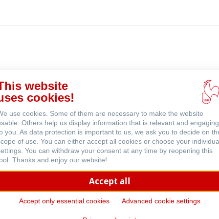
在
线
购
买
 (英文)
This website
uses cookies!
We use cookies. Some of them are necessary to make the website
usable. Others help us display information that is relevant and engaging
to you. As data protection is important to us, we ask you to decide on th
scope of use. You can either accept all cookies or choose your individua
settings. You can withdraw your consent at any time by reopening this
tool. Thanks and enjoy our website!
Accept all
Accept only essential cookies
Advanced cookie settings