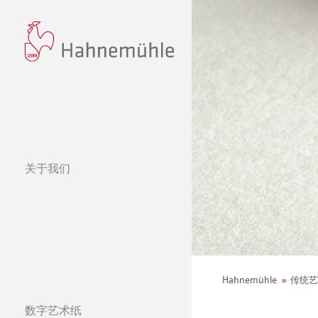
关于我们
经营理念
哈内姆勒的 440
可持续发展和企
环境宣言
Hahnemühle
传统艺
社会项目——绿色公鸡
纸张&品质
数字艺术纸