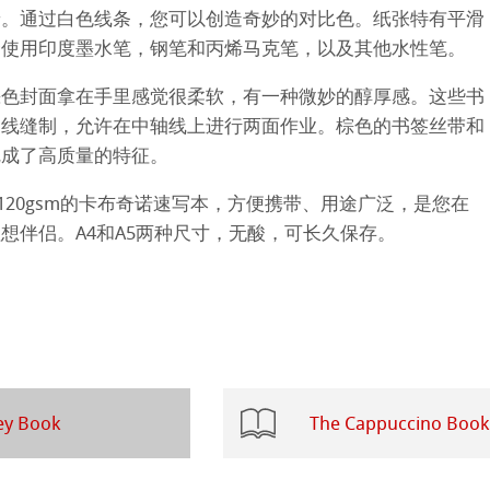
 Art Registry
着。通过白色线条，您可以创造奇妙的对比色。纸张特有平滑
合使用印度墨水笔，钢笔和丙烯马克笔，以及其他水性笔。
系列水彩纸
棕色封面拿在手里感觉很柔软，有一种微妙的醇厚感。这些书
ession
插画
用线缝制，允许在中轴线上进行两面作业。棕色的书签丝带和
完成了高质量的特征。
ahnemühle
ng Methods
页的120gsm的卡布奇诺速写本，方便携带、用途广泛，是您在
rt
想伴侣。A4和A5两种尺寸，无酸，可长久保存。
纸
ticate
ducts
ey Book
The Cappuccino Book