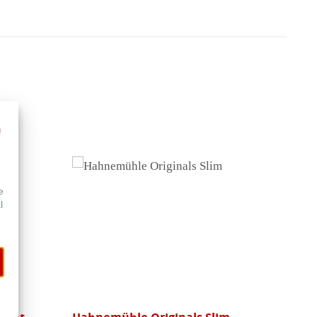
黑纸速
e
l