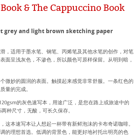
neArt系列
hle
 Book & The Cappuccino Book
平滑面
系列
ht grey and light brown sketching paper
纹理面
数字艺术
ellence Program
光滑，适用于墨水笔、钢笔、丙烯笔及其他水笔的创作，对笔
纸表面呈浅灰色，不渗色，所以颜色可原样保留。从明到暗，
系列美术纸
件
QT Albums
t喷墨亚麻布相册
 Watercolour
机
ahnemühle
一个微妙的圆润的表面。触摸起来感觉非常舒服。一条红色的
高质量的完成。
Ingres Pastel
 Line系列美术纸
nemuehle
num Rag铂金印相纸
页的120gsm的灰色速写本，用途广泛，是您在路上或旅途中的
 Sketch
oks
ng Methods
A5两种尺寸，无酸，可长久保存。
tch Paper
素描纸
张，这本速写本让人想起一杯带有新鲜泡沫的卡布奇诺咖啡。
色调的理想首选。低调的背景色，能更好地衬托出明亮的色