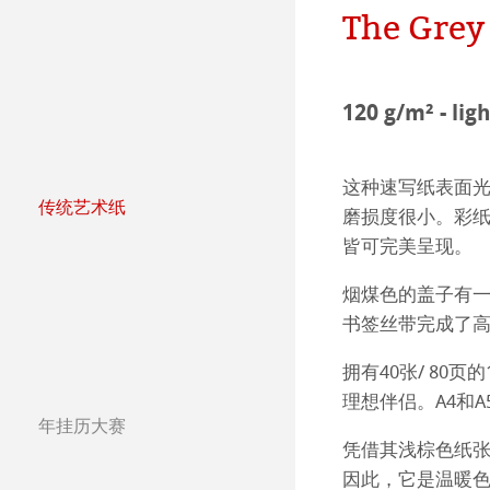
哈内姆勒纯艺术Fi
天然材质系列
团队
Jobs @Hahnemü
The Grey
哑光面艺术纸 
哈内姆勒Photo
Press
120 g/m² - lig
哑光面艺术纸 
ICC文件
ICC文件下载
亮光面艺术纸
FAQ 常见问题-
Hahnemühle Exc
认证工作室
这种速写纸表面
传统艺术纸
磨损度很小。彩
哈内姆勒艺术家
艺术画布
如何安装ICC文
联系我们
FineArt 相册 & 
内姆勒FineAr
皆可完美呈现。
The Collection
The Collection -
较早型号的打印
QT Albums x H
保护及认证
烟煤色的盖子有
书签丝带完成了
The Collection - 
竹纤维Natural
Harman by Hah
哈内姆勒 Plati
拥有40张/ 80
The Collection -
系列水彩纸
Watercolour Bo
Classical Printi
理想伴侣。A4和
年挂历大赛
年挂历大赛2026
The Collection
Hahnemühle Ske
Hahnemühle 
Studio & Decor
凭借其浅棕色纸
因此，它是温暖