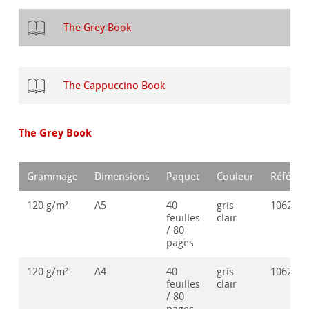
The Grey Book
The Cappuccino Book
The Grey Book
Grammage
Dimensions
Paquet
Couleur
Référen
120 g/m²
A5
40
gris
106286
feuilles
clair
/ 80
pages
120 g/m²
A4
40
gris
106286
feuilles
clair
/ 80