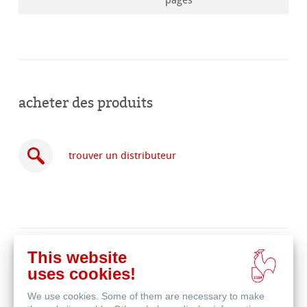
pages
acheter des produits
trouver un distributeur
acheter
This website
en
produits associés
uses cookies!
ligne
We use cookies. Some of them are necessary to make