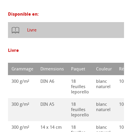
Disponible en:
Livre
Livre
Grammage
Dimensions
Paquet
Couleur
Référ
300 g/m²
DIN A6
18
blanc
10625
feuilles
naturel
leporello
300 g/m²
DIN A5
18
blanc
10625
feuilles
naturel
leporello
300 g/m²
14 x 14 cm
18
blanc
10625