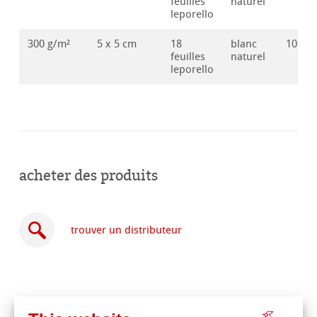
feuilles
naturel
leporello
300 g/m²
5 x 5 cm
18
blanc
10625
feuilles
naturel
leporello
acheter des produits
trouver un distributeur