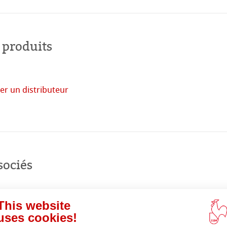
 monde
 produits
uits
er un distributeur
acheter
en
ligne
sociés
This website
uses cookies!