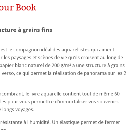
our Book
aines
le
on
ooth
oto
ucture à grains fins
tured
ils ICC
e est le compagnon idéal des aquarellistes qui aiment
ellence Program
 les paysages et scènes de vie qu'ils croisent au long de
 papier blanc naturel de 200 g/m² a une structure à grains
profils
re & QT Albums
e en lin
u verso, ce qui permet la réalisation de panorama sur les 2
ux-Arts
iennes générations
ahnemühle
entifier
ncombrant, le livre aquarelle contient tout de même 60
 Watercolour
illes pour vous permettre d'immortaliser vos souvenirs
nemühle
tinum Rag
Ingres Pastel
 longs voyages.
 résistante à l'humidité. Un élastique permet de fermer
 Sketch
le
oks