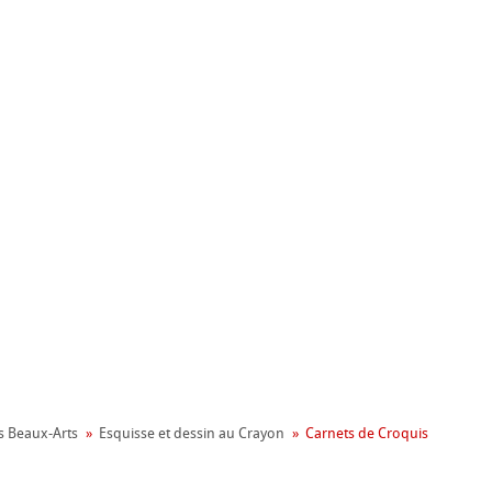
nemühle
ronnemental
s Beaux-Arts
Esquisse et dessin au Crayon
Carnets de Croquis
apier