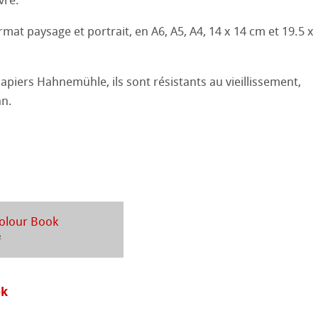
vre.
sin au Crayon
 et Dessin
mat paysage et portrait, en A6, A5, A4, 14 x 14 cm et 19.5 x
26
 ronde
uis
Pastel
25
ions
piers Hahnemühle, ils sont résistants au vieillissement,
que
an.
24
ession Aquarelle
23
22
ahnemühle
ues
21
olour Book
rt
é
s
²
20
entifier
ok
19
duits