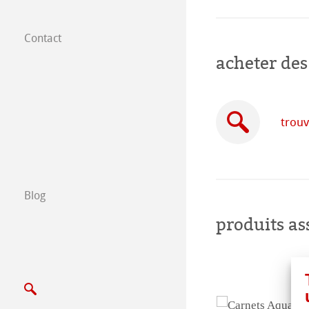
Contact
Filiales dans le
acheter des
Trouver nos prod
B2B
trouv
Certified Studios
Ecrivez nous
Blog
produits as
Salons