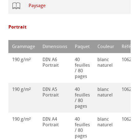
Paysage
Portrait
Grammage
Dimensions
Paquet
Couleur
Référen
190 g/m²
DIN A6
40
blanc
106286
Portrait
feuilles
naturel
/ 80
pages
190 g/m²
DIN A5
40
blanc
106286
Portrait
feuilles
naturel
/ 80
pages
190 g/m²
DIN A4
40
blanc
106286
Portrait
feuilles
naturel
/ 80
pages