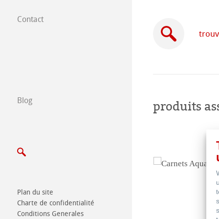
Contact
Filiales dans le
trouv
Trouver nos prod
B2B
Certified Studios
Blog
produits as
Ecrivez nous
Salons
Plan du site
Charte de confidentialité
Conditions Generales