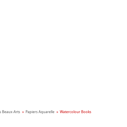
nemühle
ronnemental
apier
s Beaux-Arts
Papiers Aquarelle
Watercolour Books
on
aines
le