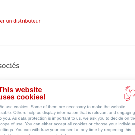
 monde
er un distributeur
uits
acheter
en
ligne
sociés
This website
uses cookies!
We use cookies. Some of them are necessary to make the website
usable. Others help us display information that is relevant and engaging
to you. As data protection is important to us, we ask you to decide on th
scope of use. You can either accept all cookies or choose your individua
settings. You can withdraw your consent at any time by reopening this