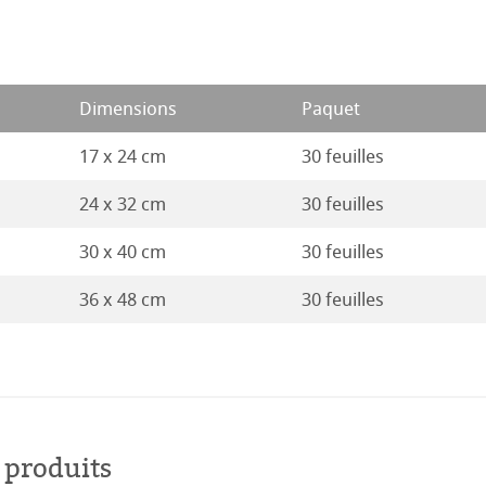
ahnemühle
ions
ession Aquarelle
22
rt
21
Dimensions
Paquet
ues
20
17 x 24 cm
30 feuilles
é
s
24 x 32 cm
30 feuilles
19
entifier
30 x 40 cm
30 feuilles
18
36 x 48 cm
30 feuilles
duits
17
Stella
16
 produits