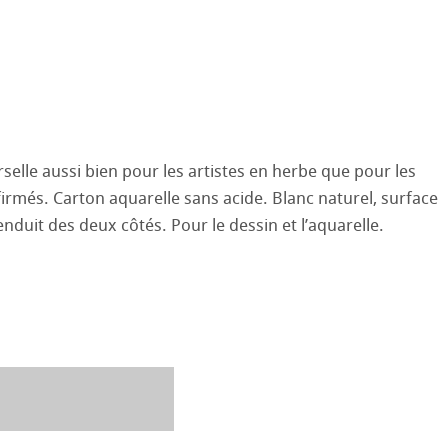
ooth
oto
tured
ils ICC
ellence Program
ux-Arts
profils
re & QT Albums
e en lin
 Watercolour
selle aussi bien pour les artistes en herbe que pour les
irmés. Carton aquarelle sans acide. Blanc naturel, surface
iennes générations
ahnemühle
entifier
Ingres Pastel
nduit des deux côtés. Pour le dessin et l’aquarelle.
nemühle
tinum Rag
 Sketch
le
oks
26
sin au Crayon
 et Dessin
25
 ronde
uis
Pastel
24
que
23